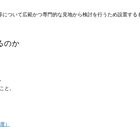
等について広範かつ専門的な見地から検討を行うため設置する
るのか
。
こと。
年度）