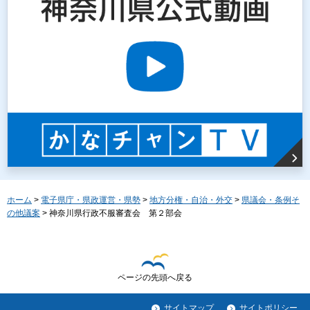
ホーム
>
電子県庁・県政運営・県勢
>
地方分権・自治・外交
>
県議会・条例そ
の他議案
> 神奈川県行政不服審査会 第２部会
ページの先頭へ戻る
サイトマップ
サイトポリシー