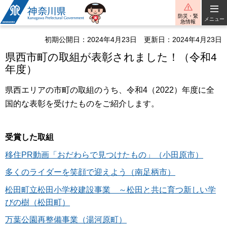
神奈川県
防災・緊
メニュー
急情報
初期公開日：2024年4月23日
更新日：2024年4月23日
県西市町の取組が表彰されました！（令和4
年度）
県西エリアの市町の取組のうち、令和4（2022）年度に全
国的な表彰を受けたものをご紹介します。
受賞した取組
移住PR動画「おだわらで見つけたもの」（小田原市）
多くのライダーを笑顔で迎えよう（南足柄市）
松田町立松田小学校建設事業 ～松田と共に育つ新しい学
びの樹（松田町）
万葉公園再整備事業（湯河原町）