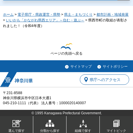
ホーム
>
電子県庁・県政運営・県勢
>
県土・まちづくり
>
都市計画・地域発展
>
いいかも「かながわ県西エリア」～住む・遊ぶ～
> 県西市町の取組が表彰さ
れました！（令和4年度）
ページの先頭へ戻る
サイトマップ
サイトポリシー
県庁へのアクセス
〒231-8588
神奈川県横浜市中区日本大通1
045-210-1111（代表） 法人番号：1000020140007
© 1995 Kanagawa Prefectural Government.
選んで探す
分類から探す
組織で探す
マイトピック