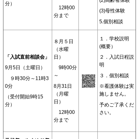
(2)高齢者体験
分）
12時00
(3)母性体験
分まで
5.個別相談
１．学校説明
８月５日
(概要）
（水曜
「入試直前相談会」
日）
２．入試日程説
明
9月5日（土曜日）
9時00分
～
３．個別相談
９時30分～11時3
0分
8月31日
※看護体験は実
（月曜
施しません。
（受付開始9時15
日）
分）
予めご了承くだ
12時00
さい。
分まで