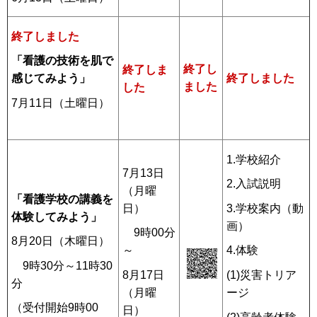
終了しました
「看護の技術を肌で
終了し
終了しま
終了しました
感じてみよう」
ました
した
7月11日（土曜日）
1.学校紹介
7月13日
2.入試説明
（月曜
「看護学校の講義を
日）
3.学校案内（動
体験してみよう」
画）
9時00分
8月20日（木曜日）
～
4.体験
9時30分～11時30
8月17日
(1)災害トリア
分
（月曜
ージ
（受付開始9時00
日）