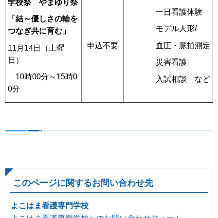
学校祭 やまゆり祭
一日看護体験
「結～優しさの輪を
モデル人形/
つなぎ共に育む」
血圧・脈拍測定
申込不要
11月14日（土曜
日）
災害看護
10時00分～15時0
入試相談 など
0分
このページに関するお問い合わせ先
よこはま看護専門学校