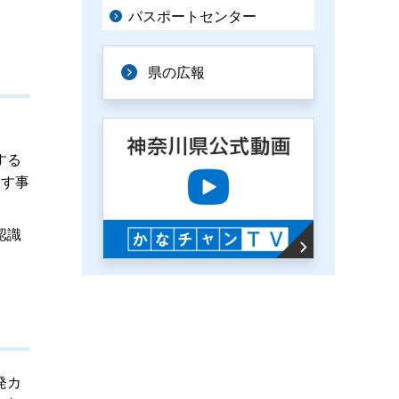
パスポートセンター
県の広報
する
こす事
認識
発カ