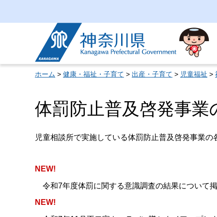
神奈川県
ホーム
>
健康・福祉・子育て
>
出産・子育て
>
児童福祉
>
体罰防止普及啓発事業
児童相談所で実施している体罰防止普及啓発事業の
NEW!
令和7年度体罰に関する意識調査の結果について掲
NEW!