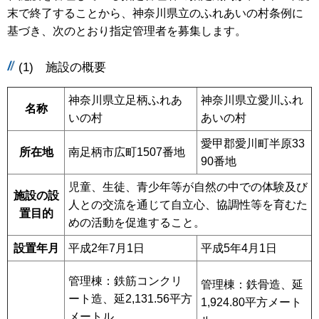
末で終了することから、神奈川県立のふれあいの村条例に
基づき、次のとおり指定管理者を募集します。
(1) 施設の概要
神奈川県立足柄ふれあ
神奈川県立愛川ふれ
名称
いの村
あいの村
愛甲郡愛川町半原33
所在地
南足柄市広町1507番地
90番地
児童、生徒、青少年等が自然の中での体験及び
施設の設
人との交流を通じて自立心、協調性等を育むた
置目的
めの活動を促進すること。
設置年月
平成2年7月1日
平成5年4月1日
管理棟：鉄筋コンクリ
管理棟：鉄骨造、延
ート造、延2,131.56平方
1,924.80平方メート
メートル