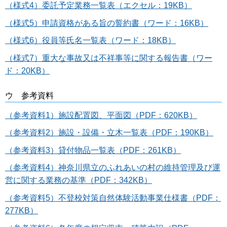
（様式4）委託予定業務一覧表（エクセル：19KB）
（様式5）申請資格がある旨の誓約書（ワード：16KB）
（様式6）役員等氏名一覧表（ワード：18KB）
（様式7）重大な事故又は不祥事等に関する報告書（ワー
ド：20KB）
ウ 参考資料
（参考資料1）施設配置図、平面図（PDF：620KB）
（参考資料2）施設・設備・立木一覧表（PDF：190KB）
（参考資料3）貸付物品一覧表（PDF：261KB）
（参考資料4）神奈川県立のふれあいの村の維持管理及び運
営に関する業務の基準（PDF：342KB）
（参考資料5）不登校対策自然体験活動事業仕様書（PDF：
277KB）