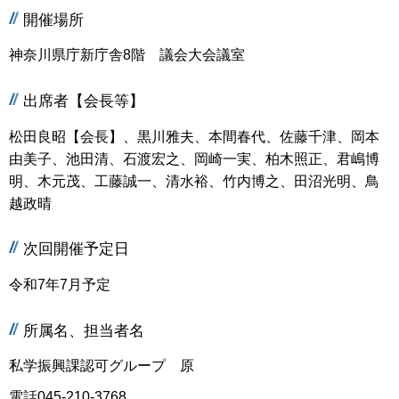
開催場所
神奈川県庁新庁舎8階 議会大会議室
出席者【会長等】
松田良昭【会長】、黒川雅夫、本間春代、佐藤千津、岡本
由美子、池田清、石渡宏之、岡崎一実、柏木照正、君嶋博
明、木元茂、工藤誠一、清水裕、竹内博之、田沼光明、鳥
越政晴
次回開催予定日
令和7年7月予定
所属名、担当者名
私学振興課認可グループ 原
電話045-210-3768