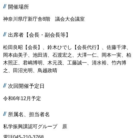
開催場所
神奈川県庁新庁舎8階 議会大会議室
出席者【会長・副会長等】
松田良昭【会長】、鈴木ひでし【会長代行】、佐藤千津、
岡本由美子、池田清、石渡宏之、大澤一仁、岡本一実、柏
木照正、君嶋博明、木元茂、工藤誠一、清水裕、竹内博
之、田沼光明、鳥越政晴
次回開催予定日
令和6年12月予定
所属名、担当者名
私学振興課認可グループ 原
電話045-210-3768