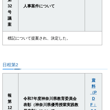
32
人事案件について
号
議
案
標記について提案され、決定した。
日程第2
資
料
（P
報
令和7年度神奈川県教育委員会
D
第
表彰（神奈川県優秀授業実践教
F：
12