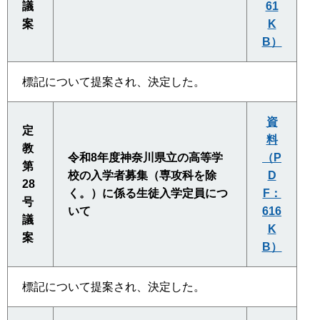
議
61
案
K
B）
標記について提案され、決定した。
資
定
料
教
令和8年度神奈川県立の高等学
（P
第
校の入学者募集（専攻科を除
D
28
く。）に係る生徒入学定員につ
F：
号
いて
616
議
K
案
B）
標記について提案され、決定した。