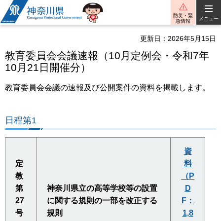
神奈川県
防災・緊
メニュー
急情報
更新日：2026年5月15日
教育委員会会議速報（10月定例会・令和7年
10月21日開催分）
教育委員会会議の速報及び公開案件の資料を掲載します。
日程第1
資
定
料
教
（P
第
神奈川県立の高等学校等の設置
D
27
に関する規則の一部を改正する
F：
号
規則
1,8