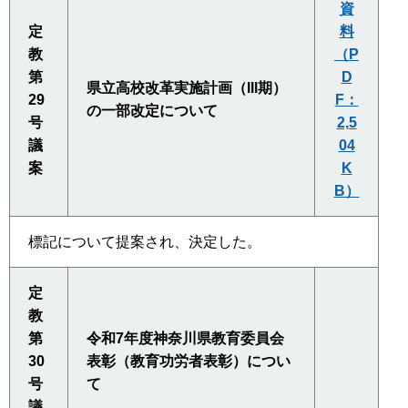
資
定
料
教
（P
第
D
県立高校改革実施計画（lll期）
29
F：
の一部改定について
号
2,5
議
04
案
K
B）
標記について提案され、決定した。
定
教
第
令和7年度神奈川県教育委員会
30
表彰（教育功労者表彰）につい
号
て
議