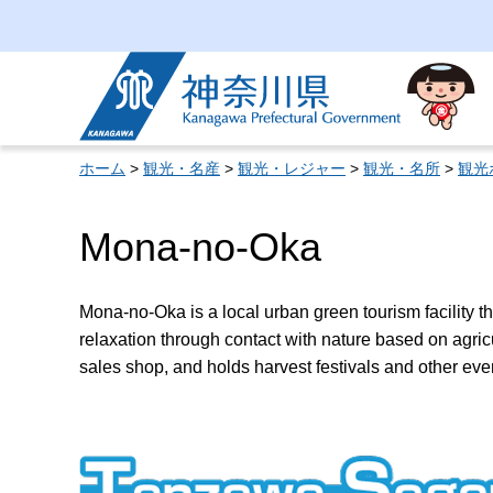
神奈川県
ホーム
>
観光・名産
>
観光・レジャー
>
観光・名所
>
観光
Mona-no-Oka
Mona-no-Oka is a local urban green tourism facility th
relaxation through contact with nature based on agricul
sales shop, and holds harvest festivals and other eve