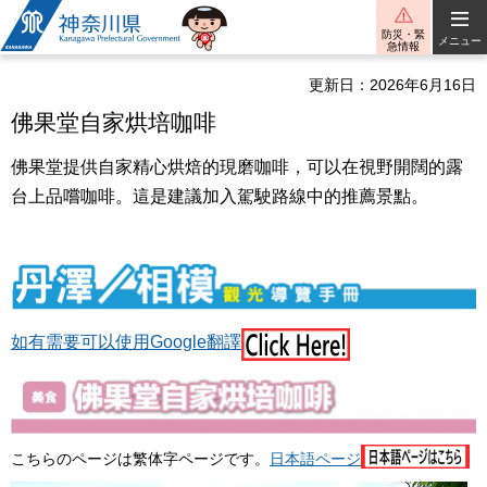
神奈川県
防災・緊
メニュー
急情報
更新日：2026年6月16日
佛果堂自家烘培咖啡
佛果堂提供自家精心烘焙的現磨咖啡，可以在視野開闊的露
台上品嚐咖啡。這是建議加入駕駛路線中的推薦景點。
如有需要可以使用Google翻譯
こちらのページは繁体字ページです。
日本語ページ