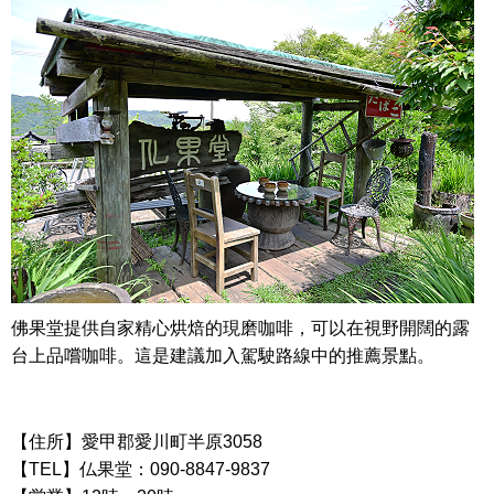
佛果堂提供自家精心烘焙的現磨咖啡，可以在視野開闊的露
台上品嚐咖啡。這是建議加入駕駛路線中的推薦景點。
【住所】愛甲郡愛川町半原3058
【TEL】仏果堂：090-8847-9837