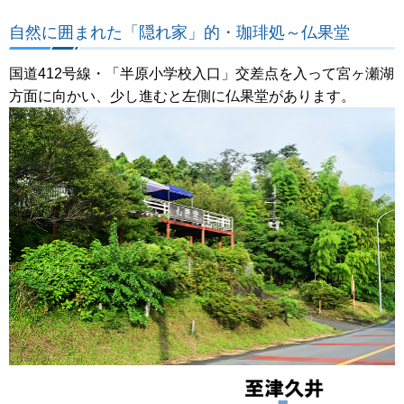
自然に囲まれた「隠れ家」的・珈琲処～仏果堂
国道412号線・「半原小学校入口」交差点を入って宮ヶ瀬湖
方面に向かい、少し進むと左側に仏果堂があります。