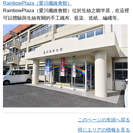
RainbowPlaza（愛川纖維會館）
RainbowPlaza（愛川纖維會館）位於生絲之鄉半原，在這裡
可以體驗與生絲有關的手工織布、藍染、造紙、編繩等。
このページの先頭へ戻る
同じエリアの情報を見る