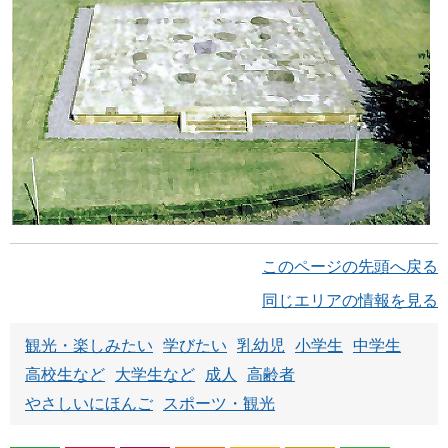
このページの先頭へ戻る
同じエリアの情報を見る
観光・楽しみたい
学びたい
乳幼児
小学生
中学生
高校生など
大学生など
成人
高齢者
やさしいにほんご
スポーツ・観光