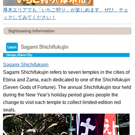
厚木エリアでも「いちご狩り」が楽しめます。ぜひ、チェ
ックしてみてください！
Sagami Shichifukujin
Sagami Shichifukujin refers to seven temples in the cities of
Ebina and Zama, each dedicated to one of the Shichifukujin
(Seven Gods of Fortune). The annual Shichifukujin tour held
during the New Year's holiday period gives people the
change to visit each temple to collect limited-edition red
seals.