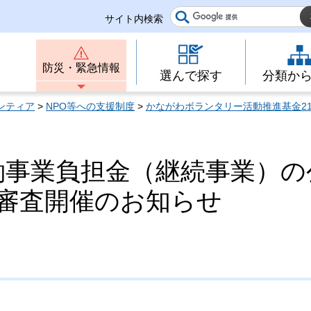
サイト内検索
防災・緊急情報
選んで探す
分類か
ンティア
>
NPO等への支援制度
>
かながわボランタリー活動推進基金2
働事業負担金（継続事業）の
審査開催のお知らせ