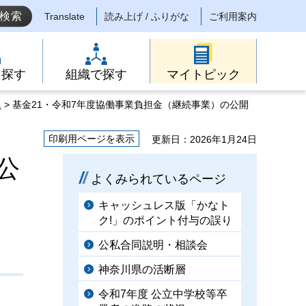
Translate
読み上げ / ふりがな
ご利用案内
ら探す
組織で探す
マイトピック
1
> 基金21・令和7年度協働事業負担金（継続事業）の公開
印刷用ページを表示
更新日：2026年1月24日
公
よくみられているページ
キャッシュレス版「かなト
ク!」のポイント付与の誤り
公私合同説明・相談会
神奈川県の活断層
令和7年度 公立中学校等卒