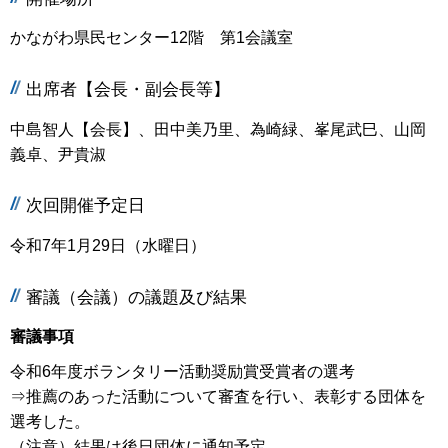
かながわ県民センター12階 第1会議室
出席者【会長・副会長等】
中島智人【会長】、田中美乃里、為崎緑、峯尾武巳、山岡
義卓、尹貴淑
次回開催予定日
令和7年1月29日（水曜日）
審議（会議）の議題及び結果
審議事項
令和6年度ボランタリー活動奨励賞受賞者の選考
⇒推薦のあった活動について審査を行い、表彰する団体を
選考した。
（注意）結果は後日団体に通知予定。