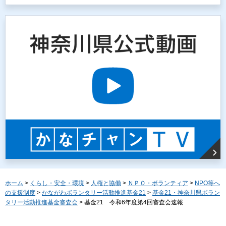
ホーム
>
くらし・安全・環境
>
人権と協働
>
ＮＰＯ・ボランティア
>
NPO等へ
の支援制度
>
かながわボランタリー活動推進基金21
>
基金21・神奈川県ボラン
タリー活動推進基金審査会
> 基金21 令和6年度第4回審査会速報