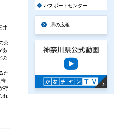
パスポートセンター
県の広報
三井
の茶
があ
どの
るた
た寄
が存
られ