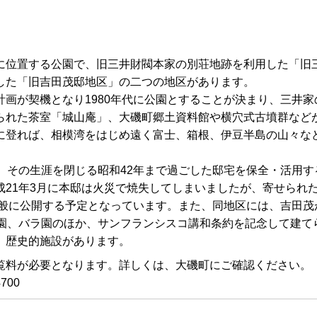
に位置する公園で、旧三井財閥本家の別荘地跡を利用した「旧
した「旧吉田茂邸地区」の二つの地区があります。
画が契機となり1980年代に公園とすることが決まり、三井家
られた茶室「城山庵」、大磯町郷土資料館や横穴式古墳群など
に登れば、相模湾をはじめ遠く富士、箱根、伊豆半島の山々な
、その生涯を閉じる昭和42年まで過ごした邸宅を保全・活用す
21年3月に本邸は火災で焼失してしまいましたが、寄せられ
一般に公開する予定となっています。また、同地区には、吉田茂
庭園、バラ園のほか、サンフランシスコ講和条約を記念して建て
、歴史的施設があります。
覧料が必要となります。詳しくは、大磯町にご確認ください。
700