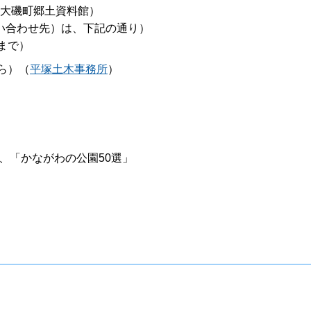
660（大磯町郷土資料館）
い合わせ先）は、下記の通り）
2日まで）
から）（
平塚土木事務所
）
」、「かながわの公園50選」