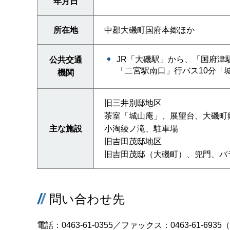
年月日
所在地
中郡大磯町国府本郷ほか
JR「大磯駅」から、「国府津
公共交通
「二宮駅南口」行バス10分「
機関
旧三井別邸地区
茶室「城山庵」、展望台、大磯町
主な施設
小淘綾ノ滝、駐車場
旧吉田茂邸地区
旧吉田茂邸（大磯町）、兜門、バ
問い合わせ先
電話：0463-61-0355／ファックス：0463-61-6