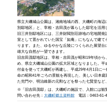
県立大磯城山公園は、湘南地域の西、大磯町の海辺
別邸地区」と、宰相・吉田茂が暮らした邸宅を活用
旧三井別邸地区には、三井財閥別荘跡地の宅地開発計
室として置かれていた国宝「如庵」にちなんで建て
ります。また、ゆるやかな丘陵につくられた展望台
雄大な自然が一望できます。
旧吉田茂邸地区は、宰相・吉田茂が昭和19年頃から
め、県立大磯城山公園の拡大区域となりました。平成
付金を使って大磯町が再建し、平成29年4月1日に
命の昭和41年ごろの景観を再現した、美しい日本
た兜門や、明治維新の元勲などを祭った七賢堂など
※「旧吉田茂邸」は、大磯町の施設で、入館には観
問い合わせ先：
大磯町郷土資料館
電話：0463-61-4