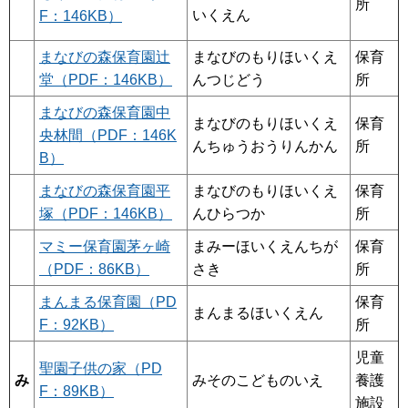
所
いくえん
F：146KB）
まなびの森保育園辻
まなびのもりほいくえ
保育
堂（PDF：146KB）
んつじどう
所
まなびの森保育園中
まなびのもりほいくえ
保育
央林間（PDF：146K
んちゅうおうりんかん
所
B）
まなびの森保育園平
まなびのもりほいくえ
保育
塚（PDF：146KB）
んひらつか
所
マミー保育園茅ヶ崎
まみーほいくえんちが
保育
（PDF：86KB）
さき
所
まんまる保育園（PD
保育
まんまるほいくえん
F：92KB）
所
児童
聖園子供の家（PD
み
みそのこどものいえ
養護
F：89KB）
施設