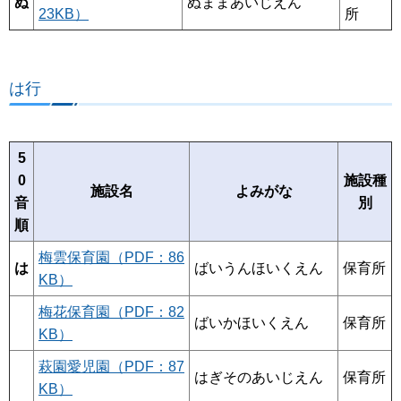
ぬ
ぬままあいじえん
23KB）
所
は行
5
0
施設種
施設名
よみがな
音
別
順
梅雲保育園（PDF：86
は
ばいうんほいくえん
保育所
KB）
梅花保育園（PDF：82
ばいかほいくえん
保育所
KB）
萩園愛児園（PDF：87
はぎそのあいじえん
保育所
KB）