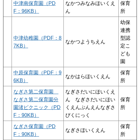
中津南保育園（PD
なかつみなみほいくえ
保育
F：96KB）
ん
所
幼保
連携
中津幼稚園（PDF：8
型認
なかつようちえん
7KB）
定こ
ども
園
中原保育園（PDF：9
保育
なかはらほいくえん
6KB）
所
なぎさ第二保育園
なぎさだいにほいくえ
なぎさ第二保育園分
ん なぎさだいにほい
保育
園渚ピクニック（PD
くえんぶんえんなぎさ
所
F：90KB）
ぴくにっく
なぎさ保育園（PD
保育
なぎさほいくえん
F：90KB）
所