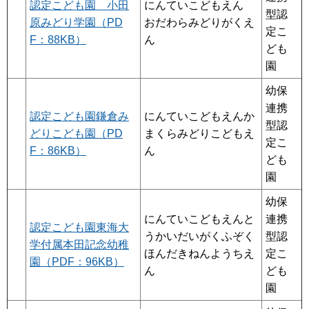
認定こども園 小田
にんていこどもえん
型認
原みどり学園（PD
おだわらみどりがくえ
定こ
F：88KB）
ん
ども
園
幼保
連携
認定こども園鎌倉み
にんていこどもえんか
型認
どりこども園（PD
まくらみどりこどもえ
定こ
F：86KB）
ん
ども
園
幼保
にんていこどもえんと
連携
認定こども園東海大
うかいだいがくふぞく
型認
学付属本田記念幼稚
ほんだきねんようちえ
定こ
園（PDF：96KB）
ん
ども
園