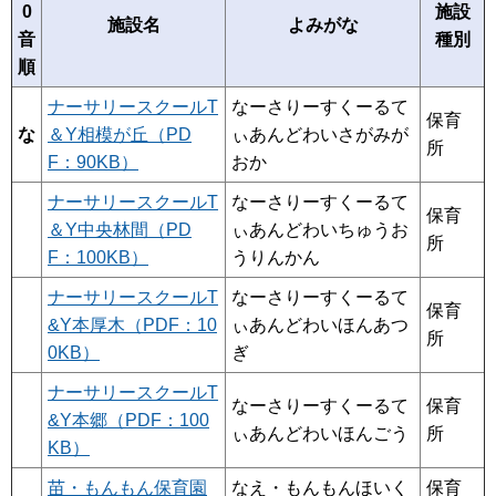
0
施設
施設名
よみがな
音
種別
順
ナーサリースクールT
なーさりーすくーるて
保育
な
＆Y相模が丘（PD
ぃあんどわいさがみが
所
F：90KB）
おか
ナーサリースクールT
なーさりーすくーるて
保育
＆Y中央林間（PD
ぃあんどわいちゅうお
所
F：100KB）
うりんかん
ナーサリースクールT
なーさりーすくーるて
保育
&Y本厚木（PDF：10
ぃあんどわいほんあつ
所
0KB）
ぎ
ナーサリースクールT
なーさりーすくーるて
保育
&Y本郷（PDF：100
ぃあんどわいほんごう
所
KB）
苗・もんもん保育園
なえ・もんもんほいく
保育