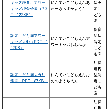
キッズ鎌倉、アワー
にんていこどもえんあ
型認
キッズ鎌倉分園（PD
わーきっずかまくら
定こ
F：122KB）
ども
園
保育
認定こども園アワー
所型
にんていこどもえんア
キッズ大船（PDF：1
認定
ワーキッズおおふな
22KB）
こど
も園
幼保
連携
認定こども園大野幼
にんていこどもえんお
型認
稚園（PDF：87KB）
おのようちえん
定こ
ども
園
幼保
連携