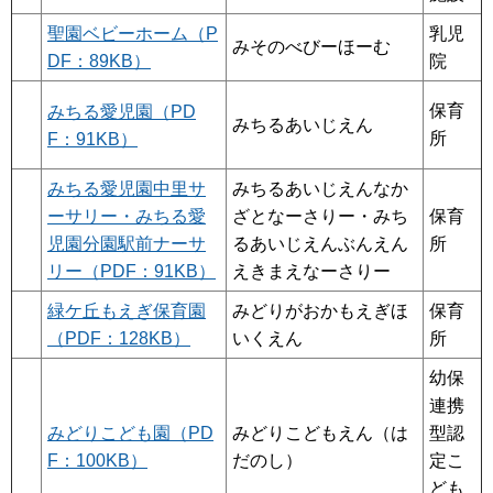
聖園ベビーホーム（P
乳児
みそのべびーほーむ
DF：89KB）
院
保育
みちる愛児園（PD
みちるあいじえん
所
F：91KB）
みちる愛児園中里サ
みちるあいじえんなか
ーサリー・みちる愛
ざとなーさりー・みち
保育
児園分園駅前ナーサ
るあいじえんぶんえん
所
リー（PDF：91KB）
えきまえなーさりー
緑ケ丘もえぎ保育園
みどりがおかもえぎほ
保育
（PDF：128KB）
いくえん
所
幼保
連携
みどりこども園（PD
みどりこどもえん（は
型認
F：100KB）
だのし）
定こ
ども