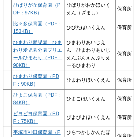
ひばりが丘保育園（P
ひばりがおかほいく
保育所
DF：97KB）
えん（ざまし）
比々多保育園（PDF：
ひびたほいくえん
保育所
153KB）
ひまわり愛児園 ひま
ひまわりあいじえ
わり愛児園分園プリエ
ん ひまわりあいじ
保育所
ールひまわり（PDF：
えんぶんえんぷりえ
90KB）
ーるひまわり
ひまわり保育園（PD
ひまわりほいくえん
保育所
F：90KB）
ひよこ保育園（PDF：
ひよこほいくえん
保育所
84KB）
ピヨピヨ保育園（PD
ぴよぴよほいくえん
保育所
F：75KB）
平塚市神田保育園（P
ひらつかしかんだほ
保育所