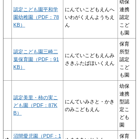
幼保
認定こども園平和学
にんていこどもえんへ
連携
園幼稚園（PDF：78
いわがくえんようちえ
認定
KB）
ん
こど
も園
保育
認定こども園三崎二
所型
にんていこどもえんみ
葉保育園（PDF：91
認定
さきふたばほいくえん
KB）
こど
も園
幼保
連携
認定美里・柿の実こ
にんていみさと・かき
型認
ども園（PDF：87K
のみこどもえん
定こ
B）
ども
園
沼間愛児園（PDF：1
保育