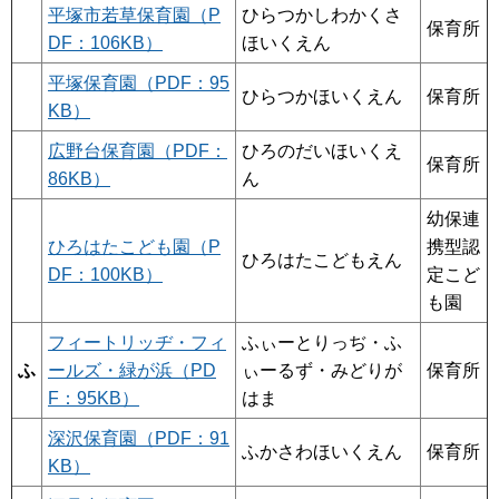
平塚市若草保育園（P
ひらつかしわかくさ
保育所
DF：106KB）
ほいくえん
平塚保育園（PDF：95
ひらつかほいくえん
保育所
KB）
広野台保育園（PDF：
ひろのだいほいくえ
保育所
86KB）
ん
幼保連
ひろはたこども園（P
携型認
ひろはたこどもえん
DF：100KB）
定こど
も園
フィートリッヂ・フィ
ふぃーとりっぢ・ふ
ふ
ールズ・緑が浜（PD
ぃーるず・みどりが
保育所
F：95KB）
はま
深沢保育園（PDF：91
ふかさわほいくえん
保育所
KB）