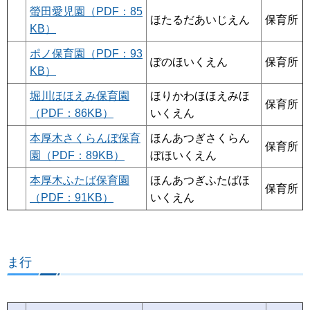
螢田愛児園（PDF：85
ほたるだあいじえん
保育所
KB）
ポノ保育園（PDF：93
ぽのほいくえん
保育所
KB）
堀川ほほえみ保育園
ほりかわほほえみほ
保育所
（PDF：86KB）
いくえん
本厚木さくらんぼ保育
ほんあつぎさくらん
保育所
園（PDF：89KB）
ぼほいくえん
本厚木ふたば保育園
ほんあつぎふたばほ
保育所
（PDF：91KB）
いくえん
ま行