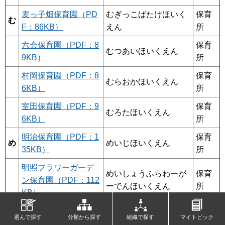
麦っ子畑保育園（PD
むぎっこばたけほいく
保育
む
F：86KB）
えん
所
六会保育園（PDF：8
保育
むつあいほいくえん
9KB）
所
村岡保育園（PDF：8
保育
むらおかほいくえん
6KB）
所
室田保育園（PDF：9
保育
むろたほいくえん
6KB）
所
明治保育園（PDF：1
保育
め
めいじほいくえん
35KB）
所
明照フラワーガーデ
めいしょうふらわーが
保育
ン保育園（PDF：112
ーでんほいくえん
所
KB）
メリーポピンズ海老
めりーぽぴんずえびな
保育
選んで探す
分類から探す
組織で探す
マイトピック
名ルーム（PDF：95