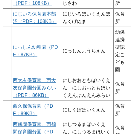
（PDF：108KB）
じさわ
所
にじいろ保育園本鵠
にじいろほいくえんほ
保育
沼（PDF：108KB）
んくげぬま
所
幼保
連携
にっしん幼稚園（PD
型認
にっしんようちえん
F：87KB）
定こ
ども
園
西大友保育園 西大
にしおおともほいくえ
保育
友保育園分園みらい
ん にしおおともほい
所
（PDF：86KB）
くえんぶんえんみらい
西久保保育園（PD
保育
にしくぼほいくえん
F：89KB）
所
西鶴間保育園、西鶴
にしつるまほいくえ
保育
間保育園分園（PD
ん、にしつるまほいく