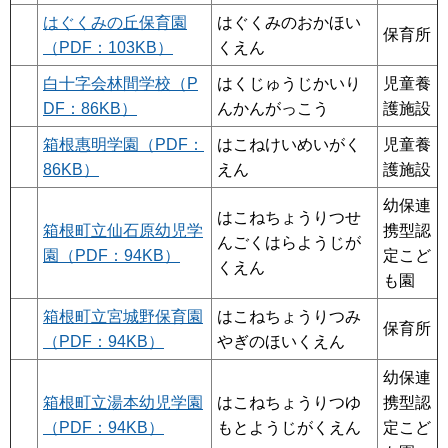
はぐくみの丘保育園
はぐくみのおかほい
保育所
（PDF：103KB）
くえん
白十字会林間学校（P
はくじゅうじかいり
児童養
DF：86KB）
んかんがっこう
護施設
箱根惠明学園（PDF：
はこねけいめいがく
児童養
86KB）
えん
護施設
幼保連
はこねちょうりつせ
箱根町立仙石原幼児学
携型認
んごくはらようじが
園（PDF：94KB）
定こど
くえん
も園
箱根町立宮城野保育園
はこねちょうりつみ
保育所
（PDF：94KB）
やぎのほいくえん
幼保連
箱根町立湯本幼児学園
はこねちょうりつゆ
携型認
（PDF：94KB）
もとようじがくえん
定こど