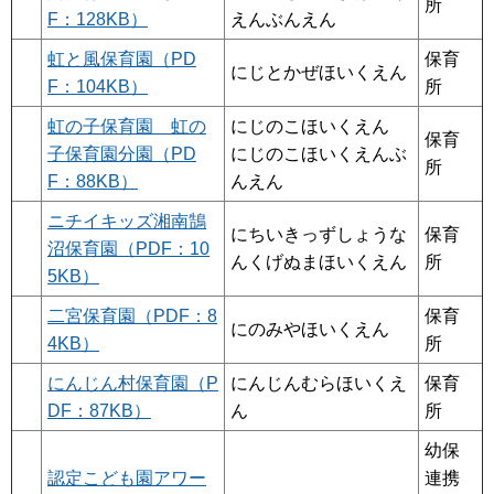
所
F：128KB）
えんぶんえん
虹と風保育園（PD
保育
にじとかぜほいくえん
F：104KB）
所
虹の子保育園 虹の
にじのこほいくえん
保育
子保育園分園（PD
にじのこほいくえんぶ
所
F：88KB）
んえん
ニチイキッズ湘南鵠
にちいきっずしょうな
保育
沼保育園（PDF：10
んくげぬまほいくえん
所
5KB）
二宮保育園（PDF：8
保育
にのみやほいくえん
4KB）
所
にんじん村保育園（P
にんじんむらほいくえ
保育
DF：87KB）
ん
所
幼保
認定こども園アワー
連携