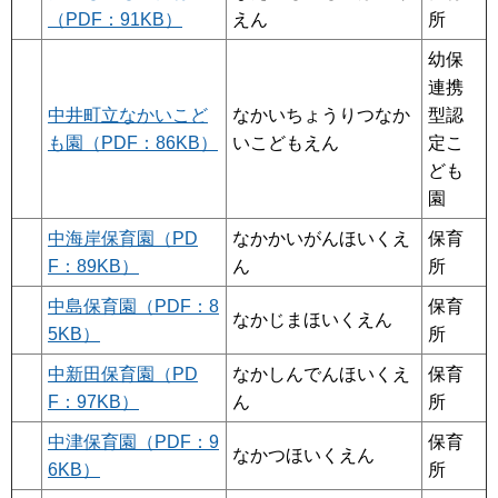
（PDF：91KB）
えん
所
幼保
連携
中井町立なかいこど
なかいちょうりつなか
型認
も園（PDF：86KB）
いこどもえん
定こ
ども
園
中海岸保育園（PD
なかかいがんほいくえ
保育
F：89KB）
ん
所
中島保育園（PDF：8
保育
なかじまほいくえん
5KB）
所
中新田保育園（PD
なかしんでんほいくえ
保育
F：97KB）
ん
所
中津保育園（PDF：9
保育
なかつほいくえん
6KB）
所