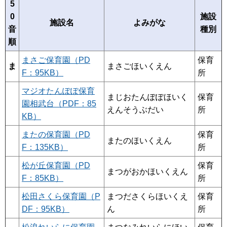
5
0
施設
施設名
よみがな
音
種別
順
まさご保育園（PD
保育
ま
まさごほいくえん
F：95KB）
所
マジオたんぽぽ保育
まじおたんぽぽほいく
保育
園相武台（PDF：85
えんそうぶだい
所
KB）
またの保育園（PD
保育
またのほいくえん
F：135KB）
所
松が丘保育園（PD
保育
まつがおかほいくえん
F：85KB）
所
松田さくら保育園（P
まつださくらほいくえ
保育
DF：95KB）
ん
所