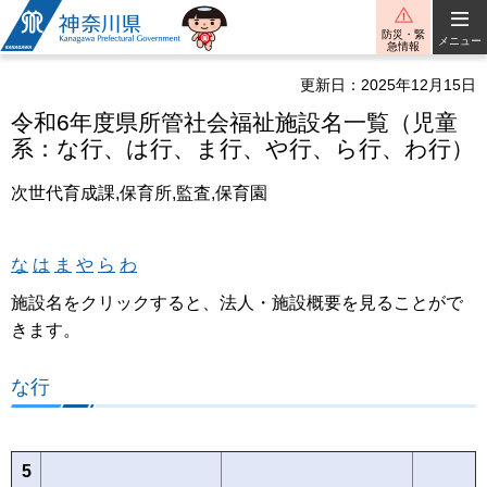
神奈川県
防災・緊
メニュー
急情報
更新日：2025年12月15日
令和6年度県所管社会福祉施設名一覧（児童
系：な行、は行、ま行、や行、ら行、わ行）
次世代育成課,保育所,監査,保育園
な
は
ま
や
ら
わ
施設名をクリックすると、法人・施設概要を見ることがで
きます。
な行
5