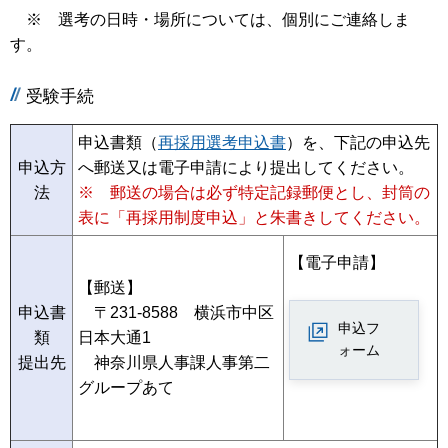
※ 選考の日時・場所については、個別にご連絡しま
す。
受験手続
申込書類（
再採用選考申込書
）を、下記の申込先
申込方
へ郵送又は電子申請により提出してください。
法
※ 郵送の場合は必ず特定記録郵便とし、封筒の
表に「再採用制度申込」と朱書きしてください。
【電子申請】
【郵送】
申込書
〒231-8588 横浜市中区
申込フ
類
日本大通1
ォーム
提出先
神奈川県人事課人事第二
グループあて