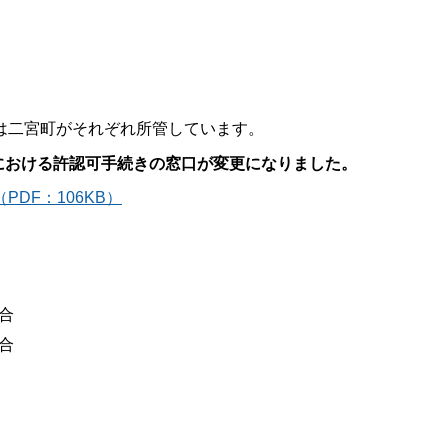
は二宮町がそれぞれ所管しています。
域における許認可手続きの窓口が変更になりました。
DF：106KB）
合
合