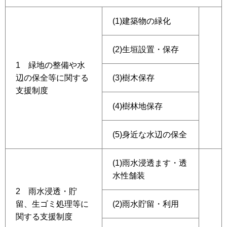
(1)建築物の緑化
(2)生垣設置・保存
1 緑地の整備や水
辺の保全等に関する
(3)樹木保存
支援制度
(4)樹林地保存
(5)身近な水辺の保全
(1)雨水浸透ます・透
水性舗装
2 雨水浸透・貯
留、生ゴミ処理等に
(2)雨水貯留・利用
関する支援制度