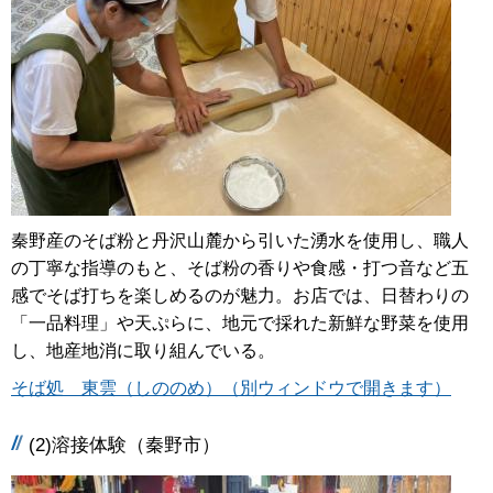
秦野産のそば粉と丹沢山麓から引いた湧水を使用し、職人
の丁寧な指導のもと、そば粉の香りや食感・打つ音など五
感でそば打ちを楽しめるのが魅力。お店では、日替わりの
「一品料理」や天ぷらに、地元で採れた新鮮な野菜を使用
し、地産地消に取り組んでいる。
そば処 東雲（しののめ）（別ウィンドウで開きます）
(2)溶接体験（秦野市）