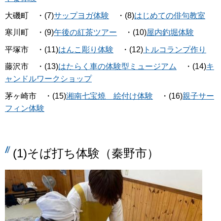
大磯町 ・(7)
サップヨガ体験
・(8)
はじめての俳句教室
寒川町 ・(9)
午後の紅茶ツアー
・(10)
屋内釣堀体験
平塚市 ・(11)
はんこ彫り体験
・(12)
トルコランプ作り
藤沢市 ・(13)
はたらく車の体験型ミュージアム
・(14)
キ
ャンドルワークショップ
茅ヶ崎市 ・(15)
湘南七宝燒 絵付け体験
・(16)
親子サー
フィン体験
(1)そば打ち体験（秦野市）