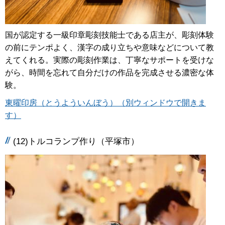
国が認定する一級印章彫刻技能士である店主が、彫刻体験
の前にテンポよく、漢字の成り立ちや意味などについて教
えてくれる。実際の彫刻作業は、丁寧なサポートを受けな
がら、時間を忘れて自分だけの作品を完成させる濃密な体
験。
東曜印房（とうよういんぼう）（別ウィンドウで開きま
す）
(12)トルコランプ作り（平塚市）