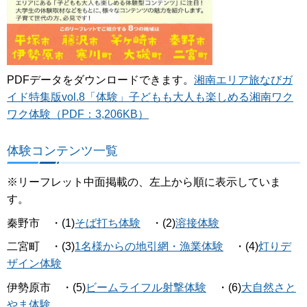
PDFデータをダウンロードできます。
湘南エリア旅なびガ
イド特集版vol.8「体験」子どもも大人も楽しめる湘南ワク
ワク体験（PDF：3,206KB）
体験コンテンツ一覧
※リーフレット中面掲載の、左上から順に表示していま
す。
秦野市 ・(1)
そば打ち体験
・(2)
溶接体験
二宮町 ・(3)
1名様からの地引網・漁業体験
・(4)
灯りデ
ザイン体験
伊勢原市 ・(5)
ビームライフル射撃体験
・(6)
大自然さと
やま体験