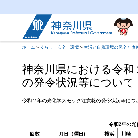
神奈川県
ホーム
>
くらし・安全・環境
>
生活と自然環境の保全と改
神奈川県における令和
の発令状況等について
令和２年の光化学スモッグ注意報の発令状況等につ
令和2年の光
回数
月日（曜日)
横浜
川崎