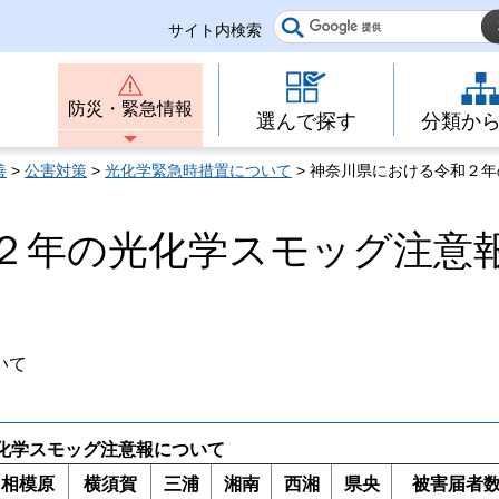
サイト内検索
防災・緊急情報
選んで探す
分類か
善
>
公害対策
>
光化学緊急時措置について
> 神奈川県における令和２
２年の光化学スモッグ注意
いて
化学スモッグ注意報について
相模原
横須賀
三浦
湘南
西湘
県央
被害届者