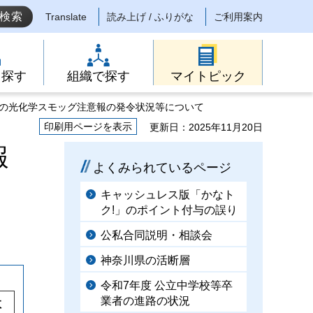
Translate
読み上げ / ふりがな
ご利用案内
ら探す
組織で探す
マイトピック
年の光化学スモッグ注意報の発令状況等について
印刷用ページを表示
更新日：2025年11月20日
報
よくみられているページ
キャッシュレス版「かなト
ク!」のポイント付与の誤り
公私合同説明・相談会
神奈川県の活断層
令和7年度 公立中学校等卒
業者の進路の状況
数