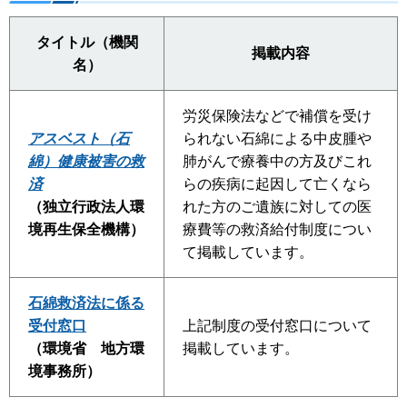
タイトル（機関
掲載内容
名）
労災保険法などで補償を受け
アスベスト（石
られない石綿による中皮腫や
綿）健康被害の救
肺がんで療養中の方及びこれ
済
らの疾病に起因して亡くなら
（独立行政法人環
れた方のご遺族に対しての医
境再生保全機構）
療費等の救済給付制度につい
て掲載しています。
石綿救済法に係る
受付窓口
上記制度の受付窓口について
（環境省 地方環
掲載しています。
境事務所）