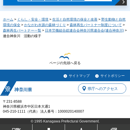
ホーム
>
くらし・安全・環境
>
生活と自然環境の保全と改善
>
野生動物と自然
環境の保全
>
かながわ水源の森林づくり
>
森林再生パートナー制度について
>
森林再生パートナー一覧
>
日本労働組合総連合会神奈川県連合会(連合神奈川)
>
連合神奈川 活動の様子
ページの先頭へ戻る
サイトマップ
サイトポリシー
県庁へのアクセス
〒231-8588
神奈川県横浜市中区日本大通1
045-210-1111（代表） 法人番号：1000020140007
© 1995 Kanagawa Prefectural Government.