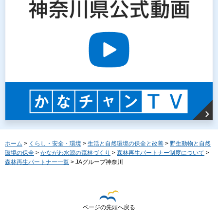
ホーム
>
くらし・安全・環境
>
生活と自然環境の保全と改善
>
野生動物と自然
環境の保全
>
かながわ水源の森林づくり
>
森林再生パートナー制度について
>
森林再生パートナー一覧
> JAグループ神奈川
ページの先頭へ戻る