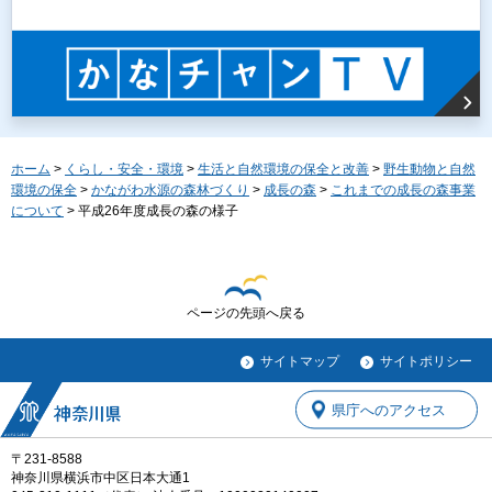
ホーム
>
くらし・安全・環境
>
生活と自然環境の保全と改善
>
野生動物と自然
環境の保全
>
かながわ水源の森林づくり
>
成長の森
>
これまでの成長の森事業
について
> 平成26年度成長の森の様子
ページの先頭へ戻る
サイトマップ
サイトポリシー
県庁へのアクセス
〒231-8588
神奈川県横浜市中区日本大通1