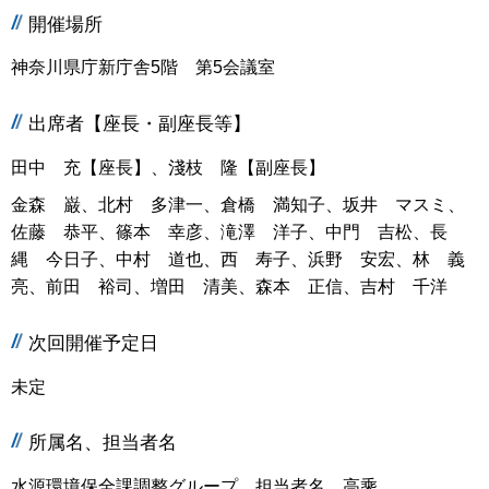
開催場所
神奈川県庁新庁舎5階 第5会議室
出席者【座長・副座長等】
田中 充【座長】、淺枝 隆【副座長】
金森 巌、北村 多津一、倉橋 満知子、坂井 マスミ、
佐藤 恭平、篠本 幸彦、滝澤 洋子、中門 吉松、長
縄 今日子、中村 道也、西 寿子、浜野 安宏、林 義
亮、前田 裕司、増田 清美、森本 正信、吉村 千洋
次回開催予定日
未定
所属名、担当者名
水源環境保全課調整グループ、担当者名 高乘