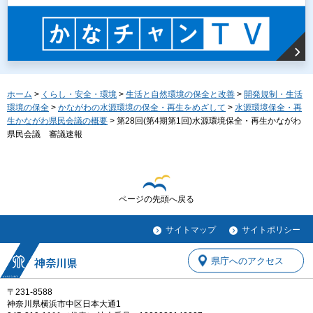
ホーム
>
くらし・安全・環境
>
生活と自然環境の保全と改善
>
開発規制・生活
環境の保全
>
かながわの水源環境の保全・再生をめざして
>
水源環境保全・再
生かながわ県民会議の概要
> 第28回(第4期第1回)水源環境保全・再生かながわ
県民会議 審議速報
ページの先頭へ戻る
サイトマップ
サイトポリシー
県庁へのアクセス
〒231-8588
神奈川県横浜市中区日本大通1