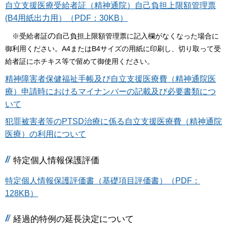
自立支援医療受給者証（精神通院）自己負担上限額管理票
(B4用紙出力用）（PDF：30KB）
の
※受給者証
自己負担上限額管理票に記入欄がなくなった場合に
御利用ください。A4またはB4サイズの用紙に印刷し、切り取って受
給者証にホチキス等で留めて御使用ください。
精神障害者保健福祉手帳及び自立支援医療費（精神通院医
療）申請時におけるマイナンバーの記載及び必要書類につ
いて
犯罪被害者等のPTSD治療に係る自立支援医療費（精神通院
医療）の利用について
特定個人情報保護評価
特定個人情報保護評価書（基礎項目評価書）（PDF：
128KB）
経過的特例の延長決定について