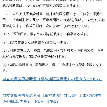
式の診断書は、お住まいの市町村の窓口にあります。
※ 自立支援医療診断書（精神通院医療用）は、「神奈川県提出
用」、「市町村控」及び「医療機関控」の3部を作成していただく必
要があります。作成手順は、次の(1)から(4)のとおりです。
(1)：「医師氏名」欄以外の欄を記載する（自署する場合）。
(2)：(1)で作成した診断書を2部コピーする。
(3)：診断書右上の「神奈川県提出用・市町村控・医療機関控」をそ
れぞれ丸で囲み、3部の診断書を区別する。
(4)：3部の診断書の「医師氏名」欄に「自署または記名捺印」をす
る。
自立支援医療診断書（精神通院医療用）の書き方について
自立支援医療受給者証（精神通院）自己負担上限額管理票
(A4用紙出力用）（PDF：47KB）