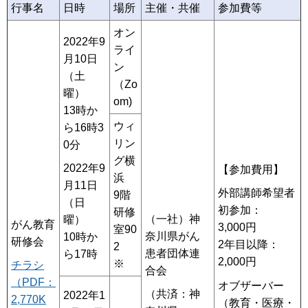
行事名
日時
場所
主催・共催
参加費等
オン
2022年9
ライ
月10日
ン
（土
（Zo
曜）
om)
13時か
ウィ
ら16時3
リン
0分
グ横
2022年9
【参加費用】
浜
月11日
外部講師希望者
9階
（日
初参加：
研修
（一社）神
曜）
がん教育
3,000円
室90
奈川県がん
10時か
研修会
2年目以降：
2
患者団体連
ら17時
2,000円
※
チラシ
合会
（PDF：
オブザーバー
（共済：神
2022年1
2,770K
（教育・医療・