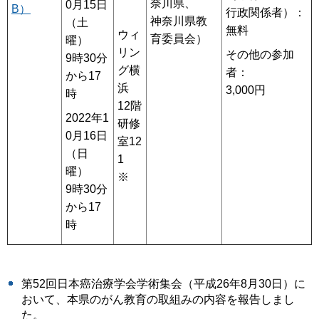
奈川県、
0月15日
B）
行政関係者）：
神奈川県教
（土
無料
ウィ
育委員会）
曜）
リン
その他の参加
9時30分
グ横
者：
から17
浜
3,000円
時
12階
2022年1
研修
0月16日
室12
（日
1
曜）
※
9時30分
から17
時
第52回日本癌治療学会学術集会（平成26年8月30日）に
おいて、本県のがん教育の取組みの内容を報告しまし
た。