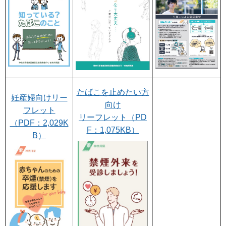
たばこを止めたい方
妊産婦向けリー
向け
フレット
リーフレット（PD
（PDF：2,029K
F：1,075KB）
B）