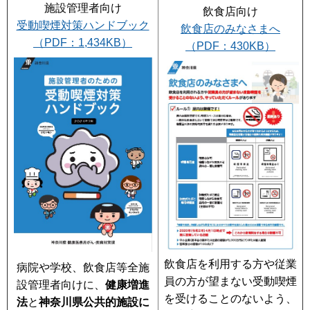
施設管理者向け
飲食店向け
受動喫煙対策ハンドブック
飲食店のみなさまへ
（PDF：1,434KB）
（PDF：430KB）
飲食店を利用する方や従業
病院や学校、飲食店等全施
員の方が望まない受動喫煙
設管理者向けに、
健康増進
を受けることのないよう、
法
と
神奈川県公共的施設に