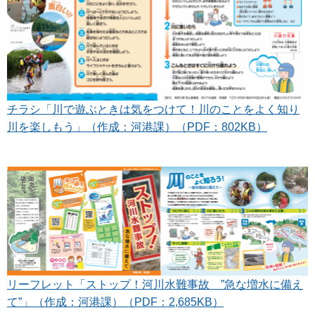
チラシ「川で遊ぶときは気をつけて！川のことをよく知り
川を楽しもう」（作成：河港課）（PDF：802KB）
リーフレット「ストップ！河川水難事故 ”急な増水に備え
て”」（作成：河港課）（PDF：2,685KB）