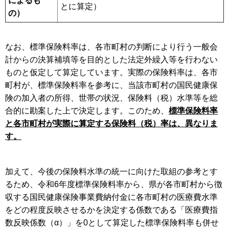
によるも
とに算定）
の）
なお、標準保険料率は、各市町村の判断により行う一般会
計からの決算補填等を目的とした法定外繰入等を行わない
ものと仮定して算定しています。実際の保険料率は、各市
町村が、標準保険料率を参考に、当該市町村の国民健康保
険の加入者の所得、世帯の状況、保険料（税）水準等を総
合的に勘案した上で決定します。このため、
標準保険料率
と
各
市町村が実際に算定する保険料（税）率は、異なりま
す。
加えて、今後の保険料水準の統一に向けた取組の参考とす
るため、令和6年度標準保険料率から、県が各市町村から徴
収する国民健康保険事業費納付金に各市町村の医療費水準
をどの程度反映させるかを決定する係数である「医療費指
数反映係数（α）」を0として算定した標準保険料率も併せ