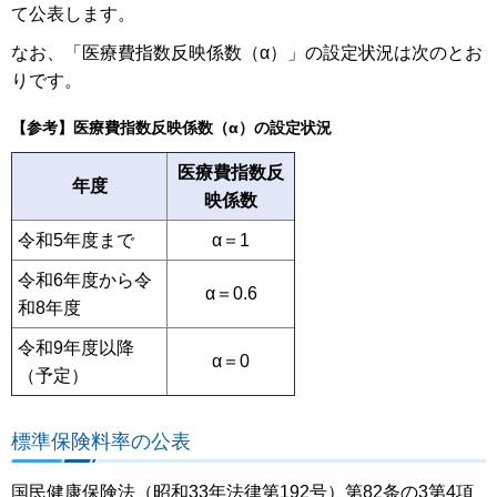
て公表します。
なお、「医療費指数反映係数（α）」の設定状況は次のとお
りです。
【参考】医療費指数反映係数（α）の設定状況
医療費指数反
年度
映係数
令和5年度まで
α＝1
令和6年度から令
α＝0.6
和8年度
令和9年度以降
α＝0
（予定）
標準保険料率の公表
国民健康保険法（昭和33年法律第192号）第82条の3第4項