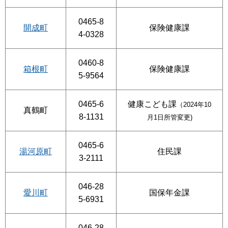
0465-8
開成町
保険健康課
4-0328
0460-8
箱根町
保険健康課
5-9564
0465-6
健康こども課
（2024年10
真鶴町
8-1131
月1日所管変更)
0465-6
湯河原町
住民課
3-2111
046-28
愛川町
国保年金課
5-6931
046-28