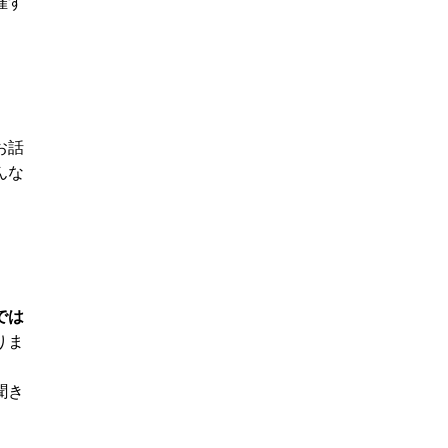
催す
お話
んな
では
りま
聞き