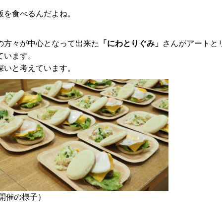
飯を食べるんだよね。
の方々が中心となって出来た
「にわとりぐみ」
さんがアートと
ています。
深いと考えています。
開催の様子）