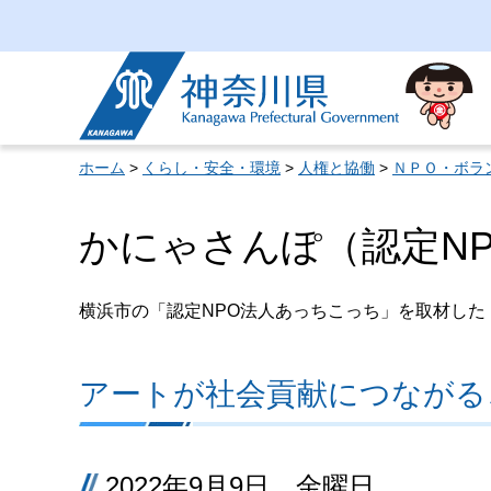
神奈川県
ホーム
>
くらし・安全・環境
>
人権と協働
>
ＮＰＯ・ボラ
かにゃさんぽ（認定N
横浜市の「認定NPO法人あっちこっち」を取材した
アートが社会貢献につながる
2022年9月9日 金曜日