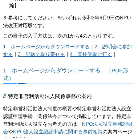
編】
を参考にしてください。※いずれも令和3年6月9日のNPO
法改正対応版です。
この冊子の入手方法は、次の1から4のとおりです。
1 ホームページからダウンロードする
｜
2 説明会に参加
する
｜
3 郵送で取り寄せる
｜
4 直接受取に行く
｜
1 ホームページからダウンロードする。（PDF形
式）
特定非営利活動法人関係事務の案内
特定非営利活動法人制度の概要や特定非営利活動法人設立
認証申請手続、関係法令について掲載しています。特定非
営利活動法人設立をお考えの方は、
NPO法人設立事務説明
会
や
NPO法人設立認証申請に関する事前相談
の案内ページ