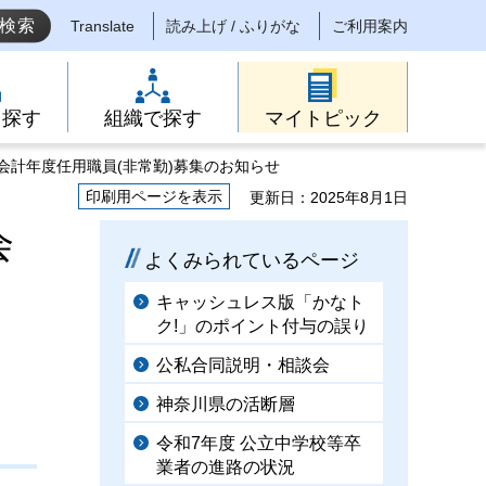
Translate
読み上げ / ふりがな
ご利用案内
ら探す
組織で探す
マイトピック
会計年度任用職員(非常勤)募集のお知らせ
印刷用ページを表示
更新日：2025年8月1日
会
よくみられているページ
キャッシュレス版「かなト
ク!」のポイント付与の誤り
公私合同説明・相談会
神奈川県の活断層
令和7年度 公立中学校等卒
業者の進路の状況