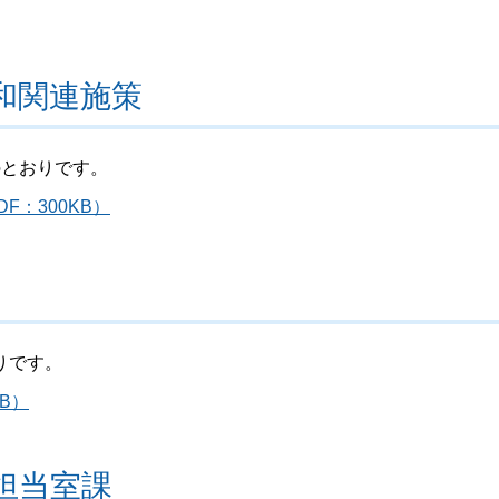
和関連施策
のとおりです。
：300KB）
りです。
B）
担当室課