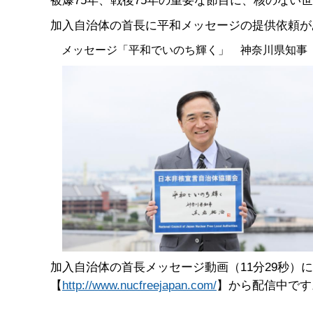
被爆75年、戦後75年の重要な節目に、核のない
加入自治体の首長に平和メッセージの提供依頼が
メッセージ「平和でいのち輝く」 神奈川県知事
加入自治体の首長メッセージ動画（11分29秒）
【
http://www.nucfreejapan.com/
】から配信中です