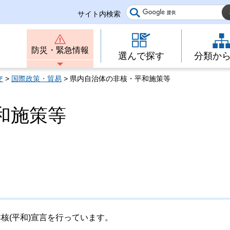
サイト内検索
防災・緊急情報
選んで探す
分類か
交
>
国際政策・貿易
> 県内自治体の非核・平和施策等
和施策等
核(平和)宣言を行っています。