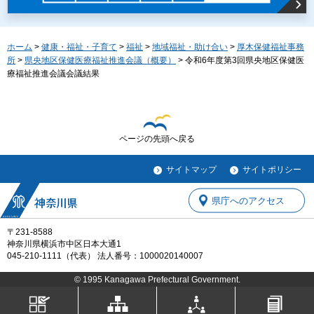
ホーム
>
健康・福祉・子育て
>
福祉
>
地域福祉・助け合い
>
厚木保健福祉事務
所
>
県央地区保健医療福祉推進会議（概要）
> 令和6年度第3回県央地区保健医
療福祉推進会議会議結果
ページの先頭へ戻る
サイトマップ
サイトポリシー
県庁へのアクセス
〒231-8588
神奈川県横浜市中区日本大通1
045-210-1111（代表） 法人番号：1000020140007
© 1995 Kanagawa Prefectural Government.