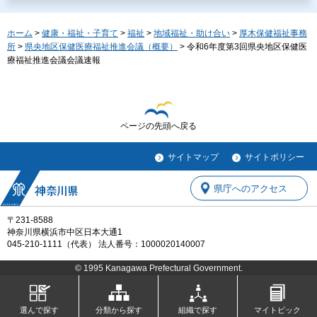
ホーム
>
健康・福祉・子育て
>
福祉
>
地域福祉・助け合い
>
厚木保健福祉事務
所
>
県央地区保健医療福祉推進会議（概要）
> 令和6年度第3回県央地区保健医
療福祉推進会議会議速報
ページの先頭へ戻る
サイトマップ
サイトポリシー
県庁へのアクセス
〒231-8588
神奈川県横浜市中区日本大通1
045-210-1111（代表） 法人番号：1000020140007
© 1995 Kanagawa Prefectural Government.
選んで探す
分類から探す
組織で探す
マイトピック