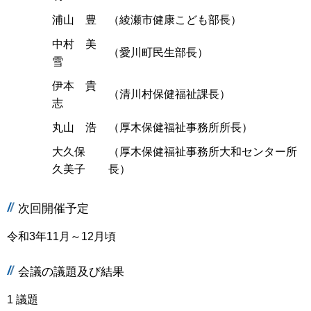
浦山 豊
（綾瀬市健康こども部長）
中村 美
（愛川町民生部長）
雪
伊本 貴
（清川村保健福祉課長）
志
丸山 浩
（厚木保健福祉事務所所長）
大久保
（厚木保健福祉事務所大和センター所
久美子
長）
次回開催予定
令和3年11月～12月頃
会議の議題及び結果
1 議題