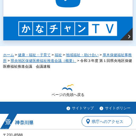
ホーム
>
健康・福祉・子育て
>
福祉
>
地域福祉・助け合い
>
厚木保健福祉事務
所
>
県央地区保健医療福祉推進会議（概要）
> 令和３年度 第１回県央地区保健
医療福祉推進会議 会議速報
ページの先頭へ戻る
サイトマップ
サイトポリシー
県庁へのアクセス
〒231-8588