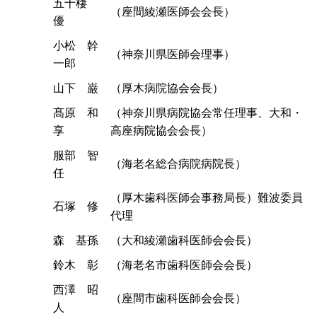
五十棲
（座間綾瀬医師会会長）
優
小松 幹
（神奈川県医師会理事）
一郎
山下 巌
（厚木病院協会会長）
髙原 和
（神奈川県病院協会常任理事、大和・
享
高座病院協会会長）
服部 智
（海老名総合病院病院長）
任
（厚木歯科医師会事務局長）難波委員
石塚 修
代理
森 基孫
（大和綾瀬歯科医師会会長）
鈴木 彰
（海老名市歯科医師会会長）
西澤 昭
（座間市歯科医師会会長）
人