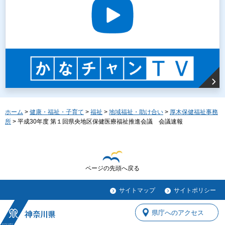
ホーム
>
健康・福祉・子育て
>
福祉
>
地域福祉・助け合い
>
厚木保健福祉事務
所
> 平成30年度 第１回県央地区保健医療福祉推進会議 会議速報
ページの先頭へ戻る
サイトマップ
サイトポリシー
県庁へのアクセス