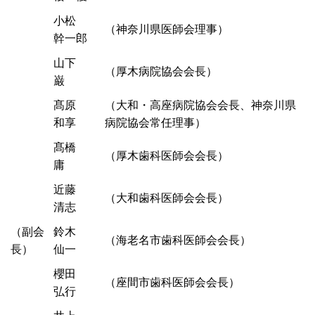
小松
（神奈川県医師会理事）
幹一郎
山下
（厚木病院協会会長）
巌
髙原
（大和・高座病院協会会長、神奈川県
和享
病院協会常任理事）
髙橋
（厚木歯科医師会会長）
庸
近藤
（大和歯科医師会会長）
清志
（副会
鈴木
（海老名市歯科医師会会長）
長）
仙一
櫻田
（座間市歯科医師会会長）
弘行