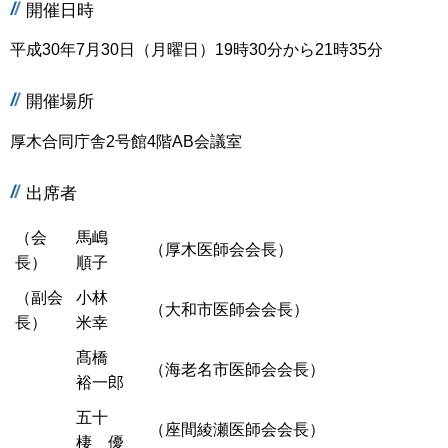
開催日時
平成30年7月30日（月曜日）19時30分から21時35分
開催場所
厚木合同庁舎2号館4階AB会議室
出席者
（会
馬嶋
（厚木医師会会長）
長）
順子
（副会
小林
（大和市医師会会長）
長）
米幸
髙橋
（海老名市医師会会長）
裕一郎
五十
（座間綾瀬医師会会長）
棲 優