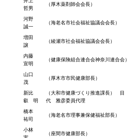
井上
（厚木薬剤師会会長）
哲男
河野
（海老名市社会福祉協議会会長）
誠一
増田
（綾瀬市社会福祉協議会会長）
譲
内藤
（健康保険組合連合会神奈川連合会）
宣明
山口
（厚木市市民健康部長）
茂
新比
（大和市健康づくり推進課長） 目
叡 明
代 雅彦委員代理
橋本
（海老名市理事兼保健福祉部長）
祐司
小林
（座間市健康部長）
実