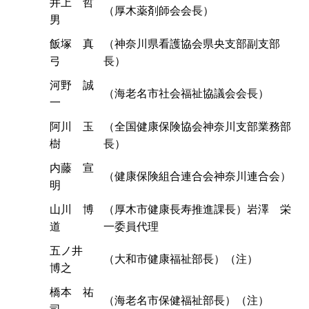
井上 哲
（厚木薬剤師会会長）
男
飯塚 真
（神奈川県看護協会県央支部副支部
弓
長）
河野 誠
（海老名市社会福祉協議会会長）
一
阿川 玉
（全国健康保険協会神奈川支部業務部
樹
長）
内藤 宣
（健康保険組合連合会神奈川連合会）
明
山川 博
（厚木市健康長寿推進課長）岩澤 栄
道
一委員代理
五ノ井
（大和市健康福祉部長）（注）
博之
橋本 祐
（海老名市保健福祉部長）（注）