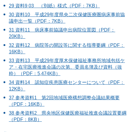
29 資料9 03 （別紙）様式（PDF：7KB）
30 資料10 平成29年度県央二次保健医療圏病床事前協
議申出一覧（PDF：7KB）
31 資料11 病床事前協議申出病院位置図（PDF：
20KB）
32 資料12 病院等の開設等に関する指導要綱（PDF：
16KB）
33 資料13 平成29年度厚木保健福祉事務所地域包括ケ
ア・在宅医療推進会議の次第、委員名簿及び資料（抜
粋）（PDF：5,474KB）
34 資料14 認知症疾患医療センターについて（PDF：
12KB）
37 参考資料1 第2回地域医療構想調整会議結果概要
（PDF：16KB）
38 参考資料2 県央地区保健医療福祉推進会議設置要綱
（PDF：8KB）