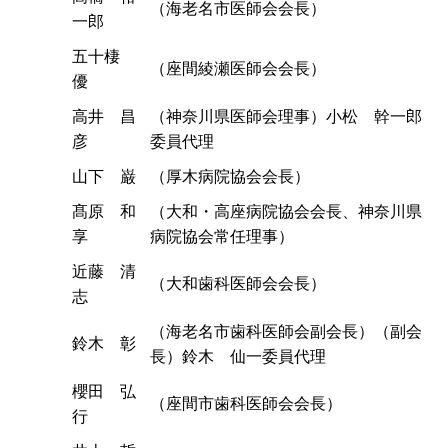
（海老名市医師会会長）
一郎
五十棲
（座間綾瀬医師会会長）
優
高井 昌
（神奈川県医師会理事）小松 幹一郎
彦
委員代理
山下 巌
（厚木病院協会会長）
髙原 和
（大和・高座病院協会会長、神奈川県
享
病院協会常任理事）
近藤 清
（大和歯科医師会会長）
志
（海老名市歯科医師会副会長）（副会
鈴木 彰
長）鈴木 仙一委員代理
櫻田 弘
（座間市歯科医師会会長）
行