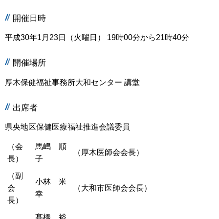
開催日時
平成30年1月23日（火曜日） 19時00分から21時40分
開催場所
厚木保健福祉事務所大和センター 講堂
出席者
県央地区保健医療福祉推進会議委員
（会
馬嶋 順
（厚木医師会会長）
長）
子
（副
小林 米
会
（大和市医師会会長）
幸
長）
髙橋 裕