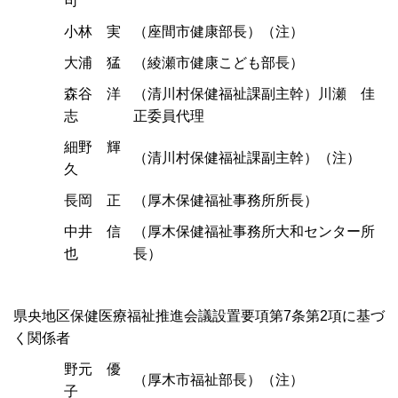
司
小林 実
（座間市健康部長）（注）
大浦 猛
（綾瀬市健康こども部長）
森谷 洋
（清川村保健福祉課副主幹）川瀬 佳
志
正委員代理
細野 輝
（清川村保健福祉課副主幹）（注）
久
長岡 正
（厚木保健福祉事務所所長）
中井 信
（厚木保健福祉事務所大和センター所
也
長）
県央地区保健医療福祉推進会議設置要項第7条第2項に基づ
く関係者
野元 優
（厚木市福祉部長）（注）
子