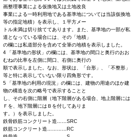
画整理事業による仮換地又は土地改良
事業による一時利用地である基準地については当該仮換地
等の指定地積）を表示し、１平方メー
トル未満は切り捨ててあります。また、基準地の一部が私
道となっている場合には、その「地積」
の欄には私道部分を含めて全筆の地積を表示しました。
4 「基準地の形状」の欄には、基準地の間口と奥行のおお
むねの比率を左側に間口、右側に奥行の
順で表示しました。なお、形状は、「台形」、「不整形」
等と特に表示していない限り四角形です。
5 「基準地の利用の現況」の欄には、建物の用途のほか建
物の構造を次の略号で表示することと
し、その右側に階層（地下階層がある場合、地上階層には
Ｆを、地下階層にはＢを付してありま
す。）を表示しました。
鉄骨鉄筋コンクリート造……SRC
鉄筋コンクリート造…………RC
鉄骨造…………………………S