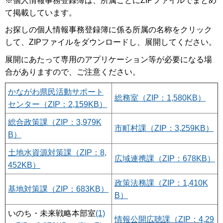
※個人情報事務登録簿は、所属ごとにZIPファイルでまとめ
て掲載しています。
お探しの個人情報事務登録簿に係る所属の名称をクリック
して、ZIPファイルをダウンロードし、展開してください。
展開にあたって専用のアプリケーション等が必要になる場
合がありますので、ご注意ください。
かながわ県民活動サポート
総務室（ZIP：1,580KB）
センター（ZIP：2,159KB）
総合政策課（ZIP：3,979K
市町村課（ZIP：3,259KB）
B）
土地水資源対策課（ZIP：8,
広域連携課（ZIP：678KB）
452KB）
政策法務課（ZIP：1,410K
基地対策課（ZIP：683KB）
B）
いのち・未来戦略本部室
(1)
情報公開広聴課（ZIP：4,29