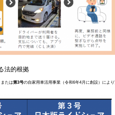
る法的根拠
、または
第3号
の自家用車活用事業（令和6年4月に創設）により