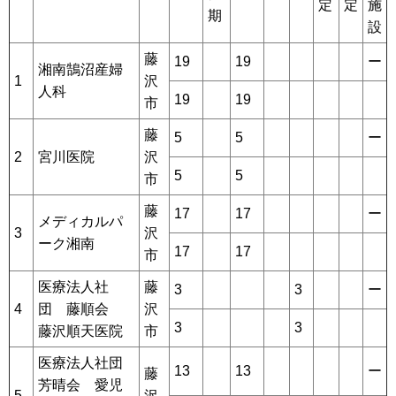
定
定
施
期
設
藤
19
19
ー
湘南鵠沼産婦
1
沢
人科
19
19
市
藤
5
5
ー
2
宮川医院
沢
5
5
市
藤
17
17
ー
メディカルパ
3
沢
ーク湘南
17
17
市
医療法人社
藤
3
3
ー
4
団 藤順会
沢
3
3
藤沢順天医院
市
医療法人社団
13
13
ー
藤
芳晴会 愛児
5
沢