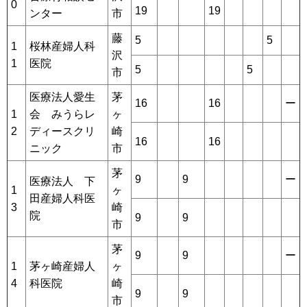
0
19
19
ンター
市
藤
5
5
1
桜林産婦人科
沢
1
医院
5
5
市
医療法人愛生
茅
16
16
ー
1
会 みうらレ
ヶ
2
ディースクリ
崎
16
16
ニック
市
茅
9
9
ー
医療法人 下
1
ヶ
田産婦人科医
3
崎
院
9
9
市
茅
9
9
ー
1
茅ヶ崎産婦人
ヶ
4
科医院
崎
9
9
市