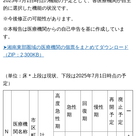
2025年7月1日時点の機能の予定として、各医療機関が自主
的に選択した機能の状況です。
※今後修正の可能性があります。
※本報告は医療機関からの自己申告を基に作成していま
す。
➤湘南東部圏域の医療機関の個票をまとめてダウンロード
（ZIP：2,300KB）
（単位：床＊上段は現状、下段は2025年7月1日時点の予
定）
高
再
廃
度
回
急性
慢性
開
止
急
復
ー
期
期
予
予
性
期
市
定
定
医療機
期
区
N
関名称
町
計