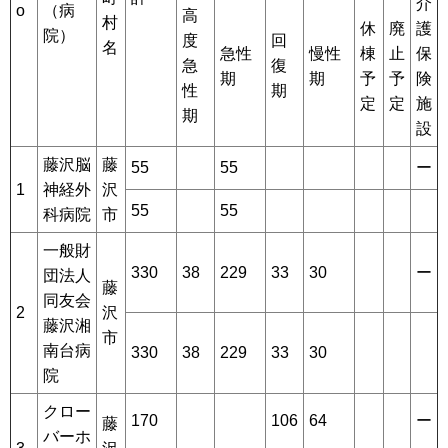
介
o
（病
高
村
休
廃
護
院）
度
回
名
急性
慢性
棟
止
保
急
復
期
期
予
予
険
性
期
定
定
施
期
設
藤沢脳
藤
55
55
ー
1
神経外
沢
55
55
科病院
市
一般財
330
38
229
33
30
ー
団法人
藤
同友会
2
沢
藤沢湘
市
南台病
330
38
229
33
30
院
クロー
170
106
64
ー
藤
バーホ