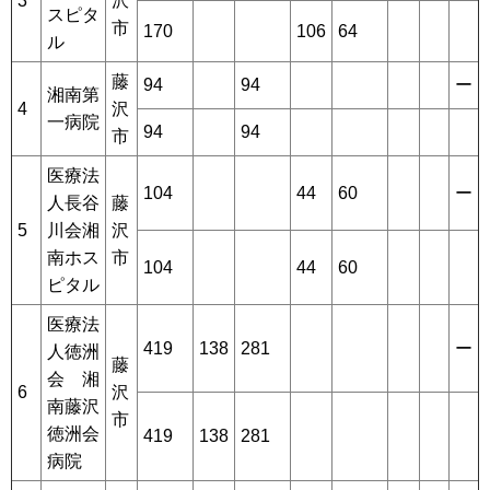
3
沢
スピタ
市
170
106
64
ル
藤
94
94
ー
湘南第
4
沢
一病院
94
94
市
医療法
104
44
60
ー
人長谷
藤
5
川会湘
沢
南ホス
市
104
44
60
ピタル
医療法
419
138
281
ー
人徳洲
藤
会 湘
6
沢
南藤沢
市
徳洲会
419
138
281
病院