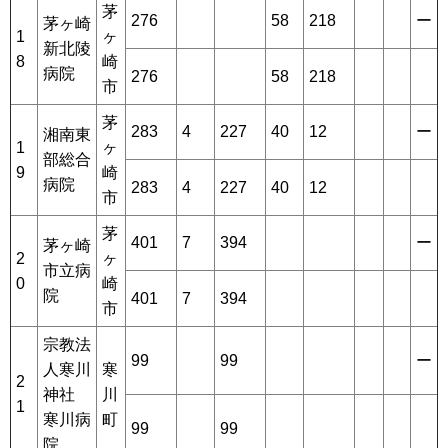
茅
276
58
218
ー
茅ヶ崎
1
ヶ
新北陵
8
崎
病院
276
58
218
市
茅
283
4
227
40
12
ー
湘南東
1
ヶ
部総合
9
崎
病院
283
4
227
40
12
市
茅
401
7
394
ー
茅ヶ崎
2
ヶ
市立病
0
崎
院
401
7
394
市
宗教法
99
99
ー
人寒川
寒
2
神社
川
1
寒川病
町
99
99
院