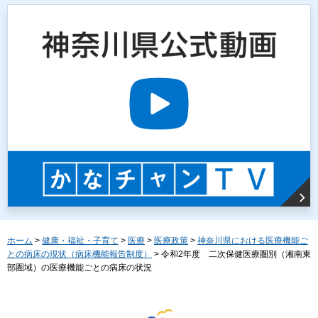
ホーム
>
健康・福祉・子育て
>
医療
>
医療政策
>
神奈川県における医療機能ご
との病床の現状（病床機能報告制度）
> 令和2年度 二次保健医療圏別（湘南東
部圏域）の医療機能ごとの病床の状況