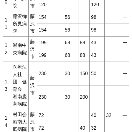
0
120
120
院
市
藤沢御
藤
154
56
98
ー
1
所見病
沢
1
154
56
98
院
市
藤
199
68
88
43
ー
1
湘南中
沢
2
央病院
199
68
88
43
市
医療法
230
30
150
50
ー
人社
藤
1
団 健
沢
3
育会
市
湘南慶
230
30
200
育病院
村田会
藤
72
40
32
―
1
湘南大
沢
4
72
40
32
庭病院
市