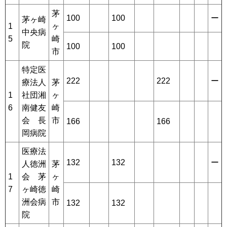
茅
100
100
ー
茅ヶ崎
1
ヶ
中央病
5
崎
院
100
100
市
特定医
222
222
ー
療法人
茅
1
社団湘
ヶ
6
南健友
崎
会 長
市
166
166
岡病院
医療法
132
132
ー
人徳洲
茅
1
会 茅
ヶ
7
ヶ崎徳
崎
洲会病
市
132
132
院