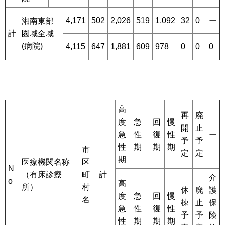
4,171
502
2,026
519
1,092
32
0
ー
湘南東部
計
圏域全域
(病院)
4,115
647
1,881
609
978
0
0
0
高
再
廃
度
急
回
慢
開
止
急
性
復
性
ー
予
予
性
期
期
期
市
定
定
期
医療機関名称
区
N
（有床診療
町
計
介
o
高
所）
村
休
廃
護
度
急
回
慢
名
棟
止
保
急
性
復
性
予
予
険
性
期
期
期