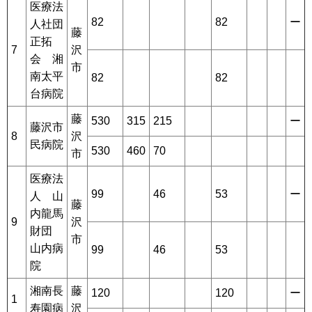
医療法
82
82
ー
人社団
藤
正拓
7
沢
会 湘
市
南太平
82
82
台病院
藤
530
315
215
ー
藤沢市
8
沢
民病院
530
460
70
市
医療法
99
46
53
ー
人 山
藤
内龍馬
9
沢
財団
市
山内病
99
46
53
院
湘南長
藤
120
120
ー
1
寿園病
沢