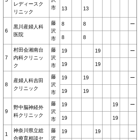
レディースク
市
13
13
リニック
藤
8
8
ー
黒川産婦人科
6
沢
医院
8
8
市
村田会湘南台
藤
19
19
ー
7
内科クリニッ
沢
19
19
ク
市
藤
19
19
ー
産婦人科吉田
8
沢
クリニック
19
19
市
藤
19
19
ー
野中脳神経外
9
沢
科クリニック
19
19
市
神奈川県立総
藤
19
19
ー
1
合療育相談セ
沢