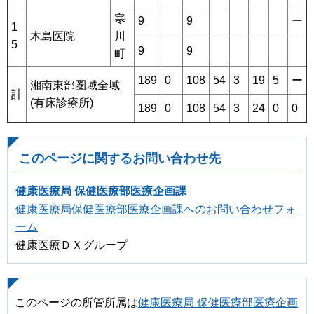
寒
9
9
ー
1
木島医院
川
5
9
9
町
189
0
108
54
3
19
5
ー
湘南東部圏域全域
計
(有床診療所)
189
0
108
54
3
24
0
0
このページに関するお問い合わせ先
健康医療局 保健医療部医療企画課
健康医療局保健医療部医療企画課へのお問い合わせフォ
ーム
健康医療ＤＸグループ
このページの所管所属は
健康医療局 保健医療部医療企画