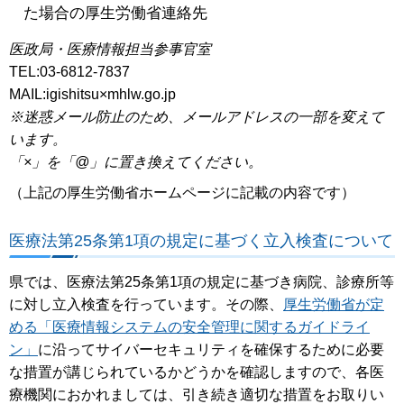
た場合の厚生労働省連絡先
医政局・医療情報担当参事官室
TEL:03-6812-7837
MAIL:igishitsu×mhlw.go.jp
※迷惑メール防止のため、メールアドレスの一部を変えて
います。
「×」を「@」に置き換えてください。
（上記の厚生労働省ホームページに記載の内容です）
医療法第25条第1項の規定に基づく立入検査について
県では、医療法第25条第1項の規定に基づき病院、診療所等
に対し立入検査を行っています。その際、
厚生労働省が定
める「医療情報システムの安全管理に関するガイドライ
ン」
に沿ってサイバーセキュリティを確保するために必要
な措置が講じられているかどうかを確認しますので、各医
療機関におかれましては、引き続き適切な措置をお取りい