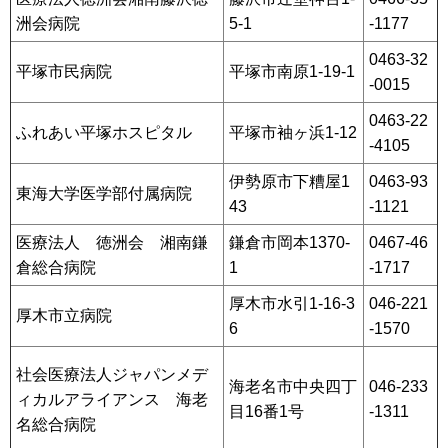
洲会病院
5-1
-1177
0463-32
平塚市民病院
平塚市南原1-19-1
-0015
0463-22
ふれあい平塚ホスピタル
平塚市袖ヶ浜1-12
-4105
伊勢原市下糟屋1
0463-93
東海大学医学部付属病院
43
-1121
医療法人 徳洲会 湘南鎌
鎌倉市岡本1370-
0467-46
倉総合病院
1
-1717
厚木市水引1-16-3
046-221
厚木市立病院
6
-1570
社会医療法人ジャパンメデ
海老名市中央四丁
046-233
ィカルアライアンス 海老
目16番1号
-1311
名総合病院