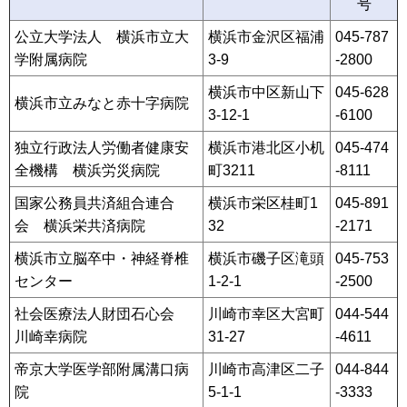
号
公立大学法人 横浜市立大
横浜市金沢区福浦
045-787
学附属病院
3-9
-2800
横浜市中区新山下
045-628
横浜市立みなと赤十字病院
3-12-1
-6100
独立行政法人労働者健康安
横浜市港北区小机
045-474
全機構 横浜労災病院
町3211
-8111
国家公務員共済組合連合
横浜市栄区桂町1
045-891
会 横浜栄共済病院
32
-2171
横浜市立脳卒中・神経脊椎
横浜市磯子区滝頭
045-753
センター
1-2-1
-2500
社会医療法人財団石心会
川崎市幸区大宮町
044-544
川崎幸病院
31-27
-4611
帝京大学医学部附属溝口病
川崎市高津区二子
044-844
院
5-1-1
-3333