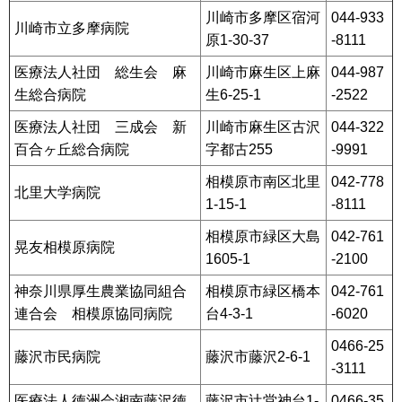
川崎市多摩区宿河
044-933
川崎市立多摩病院
原1-30-37
-8111
医療法人社団 総生会 麻
川崎市麻生区上麻
044-987
生総合病院
生6-25-1
-2522
医療法人社団 三成会 新
川崎市麻生区古沢
044-322
百合ヶ丘総合病院
字都古255
-9991
相模原市南区北里
042-778
北里大学病院
1-15-1
-8111
相模原市緑区大島
042-761
晃友相模原病院
1605-1
-2100
神奈川県厚生農業協同組合
相模原市緑区橋本
042-761
連合会 相模原協同病院
台4-3-1
-6020
0466-25
藤沢市民病院
藤沢市藤沢2-6-1
-3111
医療法人徳洲会湘南藤沢徳
藤沢市辻堂神台1-
0466-35