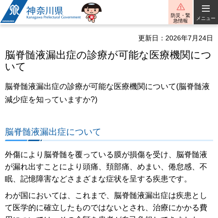
神奈川県
防災・緊
メニュー
急情報
更新日：2026年7月24日
脳脊髄液漏出症の診療が可能な医療機関につ
いて
脳脊髄液漏出症の診療が可能な医療機関について(脳脊髄液
減少症を知っていますか?)
脳脊髄液漏出症について
外傷により脳脊髄を覆っている膜が損傷を受け、脳脊髄液
が漏れ出すことにより頭痛、頚部痛、めまい、倦怠感、不
眠、記憶障害などさまざまな症状を呈する疾患です。
わが国においては、これまで、脳脊髄液漏出症は疾患とし
て医学的に確立したものではないとされ、治療にかかる費