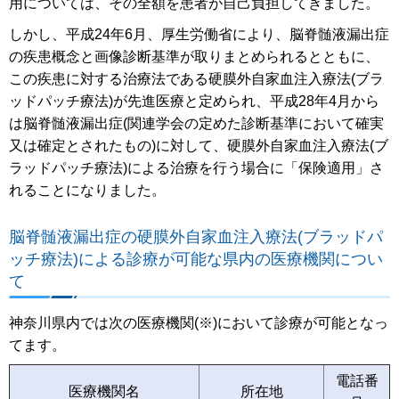
用については、その全額を患者が自己負担してきました。
しかし、平成24年6月、厚生労働省により、脳脊髄液漏出症
の疾患概念と画像診断基準が取りまとめられるとともに、
この疾患に対する治療法である硬膜外自家血注入療法(ブラ
ッドパッチ療法)が先進医療と定められ、平成28年4月から
は脳脊髄液漏出症(関連学会の定めた診断基準において確実
又は確定とされたもの)に対して、硬膜外自家血注入療法(ブ
ラッドパッチ療法)による治療を行う場合に「保険適用」さ
れることになりました。
脳脊髄液漏出症の硬膜外自家血注入療法(ブラッドパ
ッチ療法)による診療が可能な県内の医療機関につい
て
神奈川県内では次の医療機関(※)において診療が可能となっ
てます。
電話番
医療機関名
所在地