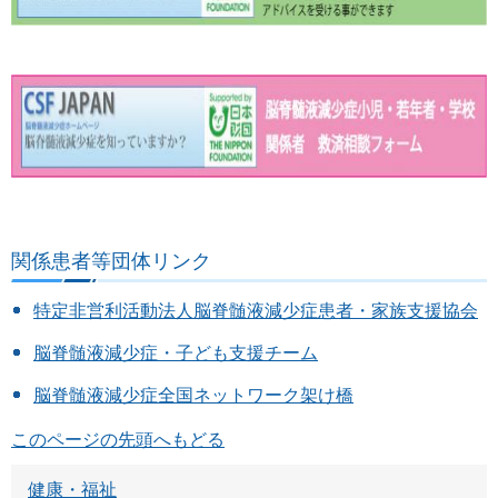
関係患者等団体リンク
特定非営利活動法人脳脊髄液減少症患者・家族支援協会
脳脊髄液減少症・子ども支援チーム
脳脊髄液減少症全国ネットワーク架け橋
このページの先頭へもどる
健康・福祉