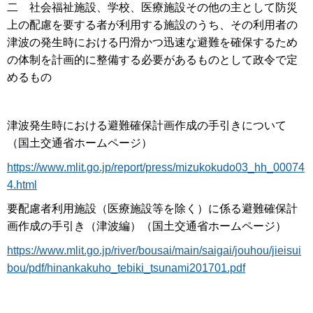
二 社会福祉施設、学校、医療施設その他の主として防災
上の配慮を要する者が利用する施設のうち、その利用者の
津波の発生時における円滑かつ迅速な避難を確保するため
の体制を計画的に整備する必要があるものとして政令で定
めるもの
津波発生時における避難確保計画作成の手引きについて
（国土交通省ホームページ）
https://www.mlit.go.jp/report/press/mizukokudo03_hh_00074
4.html
要配慮者利用施設（医療施設等を除く）に係る避難確保計
画作成の手引き（津波編）（国土交通省ホームページ）
https://www.mlit.go.jp/river/bousai/main/saigai/jouhou/jieisui
bou/pdf/hinankakuho_tebiki_tsunami201701.pdf