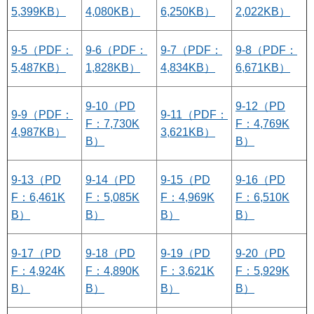
5,399KB）
4,080KB）
6,250KB）
2,022KB）
9-5（PDF：
9-6（PDF：
9-7（PDF：
9-8（PDF：
5,487KB）
1,828KB）
4,834KB）
6,671KB）
9-10（PD
9-12（PD
9-9（PDF：
9-11（PDF：
F：7,730K
F：4,769K
4,987KB）
3,621KB）
B）
B）
9-13（PD
9-14（PD
9-15（PD
9-16（PD
F：6,461K
F：5,085K
F：4,969K
F：6,510K
B）
B）
B）
B）
9-17（PD
9-18（PD
9-19（PD
9-20（PD
F：4,924K
F：4,890K
F：3,621K
F：5,929K
B）
B）
B）
B）