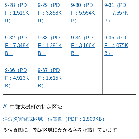
9-28（PD
9-29（PD
9-30（PD
9-31（PD
F：1,519K
F：3,858K
F：5,554K
F：7,557K
B）
B）
B）
B）
9-32（PD
9-33（PD
9-34（PD
9-35（PD
F：7,348K
F：1,291K
F：3,166K
F：4,075K
B）
B）
B）
B）
9-36（PD
9-37（PD
F：4,913K
F：1,615K
B）
B）
中郡大磯町の指定区域
津波災害警戒区域 位置図（PDF：1,809KB）
※位置図に、指定区域にかかる字を記載しています。