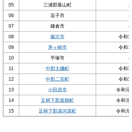
05
三浦郡葉山町
06
逗子市
07
鎌倉市
08
藤沢市
令和3
09
茅ヶ崎市
令和7
10
平塚市
11
中郡大磯町
令和3
12
中郡二宮町
令和3
13
小田原市
令和元年
14
足柄下郡真鶴町
令和元年
15
足柄下郡湯河原町
令和元年