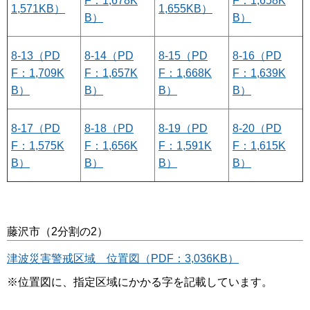
F：1,678K
F：1,658K
1,571KB）
1,655KB）
B）
B）
8-13（PD
8-14（PD
8-15（PD
8-16（PD
F：1,709K
F：1,657K
F：1,668K
F：1,639K
B）
B）
B）
B）
8-17（PD
8-18（PD
8-19（PD
8-20（PD
F：1,575K
F：1,656K
F：1,591K
F：1,615K
B）
B）
B）
B）
藤沢市（2分割の2）
津波災害警戒区域 位置図（PDF：3,036KB）
※位置図に、指定区域にかかる字を記載しています。