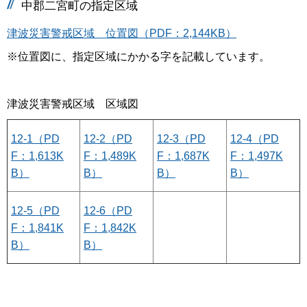
中郡二宮町の指定区域
津波災害警戒区域 位置図（PDF：2,144KB）
※位置図に、指定区域にかかる字を記載しています。
津波災害警戒区域 区域図
12-1（PD
12-2（PD
12-3（PD
12-4（PD
F：1,613K
F：1,489K
F：1,687K
F：1,497K
B）
B）
B）
B）
12-5（PD
12-6（PD
F：1,841K
F：1,842K
B）
B）