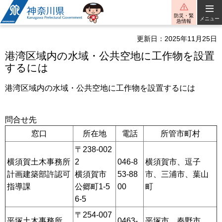
神奈川県
防災・緊
メニュー
急情報
更新日：2025年11月25日
港湾区域内の水域・公共空地に工作物を設置
するには
港湾区域内の水域・公共空地に工作物を設置するには
問合せ先
窓口
所在地
電話
所管市町村
〒238-002
横須賀土木事務所
2
046-8
横須賀市、逗子
計画建築部許認可
横須賀市
53-88
市、三浦市、葉山
指導課
公郷町1-5
00
町
6-5
〒254-007
平塚土木事務所
0463-
平塚市、秦野市、