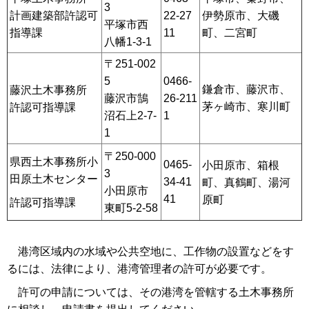
3
計画建築部許認可
22-27
伊勢原市、大磯
平塚市西
指導課
11
町、二宮町
八幡1-3-1
〒251-002
5
0466-
鎌倉市、藤沢市、
藤沢土木事務所
藤沢市鵠
26-211
茅ヶ崎市、寒川町
許認可指導課
沼石上2-7-
1
1
〒250-000
県西土木事務所小
0465-
小田原市、箱根
3
田原土木センター
34-41
町、真鶴町、湯河
小田原市
41
原町
許認可指導課
東町5-2-58
港湾区域内の水域や公共空地に、工作物の設置などをす
るには、法律により、港湾管理者の許可が必要です。
許可の申請については、その港湾を管轄する土木事務所