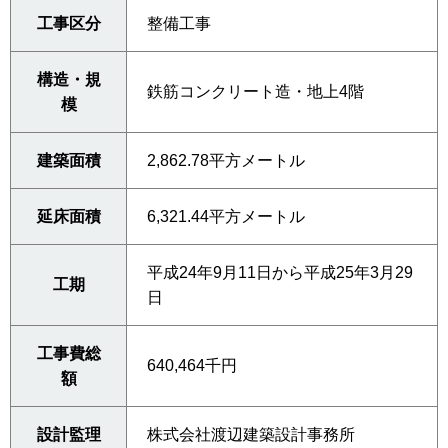
工事区分
整備工事
構造・規
鉄筋コンクリート造・地上4階
模
建築面積
2,862.78平方メートル
延床面積
6,321.44平方メートル
平成24年9月11日から平成25年3月29
工期
日
工事費総
640,464千円
額
設計監理
株式会社渡辺建築設計事務所