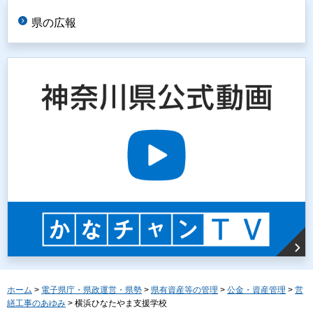
県の広報
ホーム
>
電子県庁・県政運営・県勢
>
県有資産等の管理
>
公金・資産管理
>
営
繕工事のあゆみ
> 横浜ひなたやま支援学校